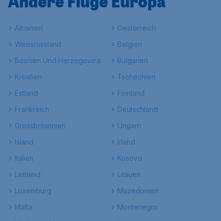
Andere Flüge Europa
Albanien
Oesterreich
Weissrussland
Belgien
Bosnien Und Herzegovina
Bulgarien
Kroatien
Tschechien
Estland
Finnland
Frankreich
Deutschland
Grossbritannien
Ungarn
Island
Irland
Italien
Kosovo
Lettland
Litauen
Luxemburg
Mazedonien
Malta
Montenegro