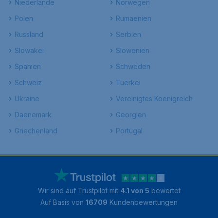
Niederlande
Norwegen
Polen
Rumaenien
Russland
Serbien
Slowakei
Slowenien
Spanien
Schweden
Schweiz
Tuerkei
Ukraine
Vereinigtes Koenigreich
Daenemark
Georgien
Griechenland
Portugal
Wir sind auf Trustpilot mit
4.1 von 5
bewertet
Auf Basis von
16709
Kundenbewertungen