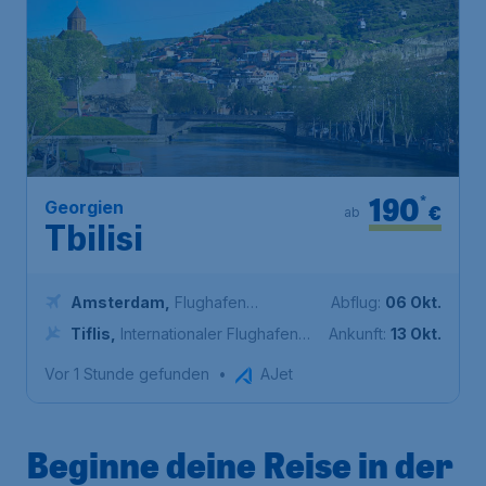
190
*
Georgien
€
ab
Tbilisi
Amsterdam
,
Flughafen
Abflug:
06 Okt.
Amsterdam Schiphol
Tiflis
,
Internationaler Flughafen
Ankunft:
13 Okt.
Tiflis
Vor 1 Stunde gefunden
•
AJet
Beginne deine Reise in der