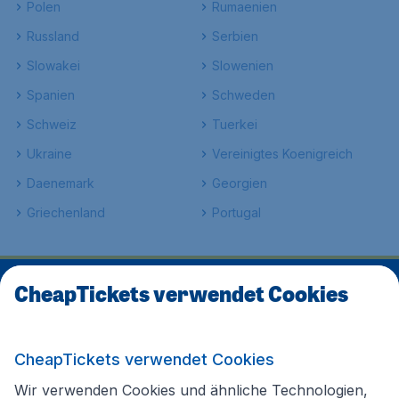
Polen
Rumaenien
Russland
Serbien
Slowakei
Slowenien
Spanien
Schweden
Schweiz
Tuerkei
Ukraine
Vereinigtes Koenigreich
Daenemark
Georgien
Griechenland
Portugal
CheapTickets verwendet Cookies
Wir sind auf Trustpilot mit
4.1 von 5
bewertet
Auf Basis von
16707
Kundenbewertungen
CheapTickets verwendet Cookies
Wir verwenden Cookies und ähnliche Technologien,