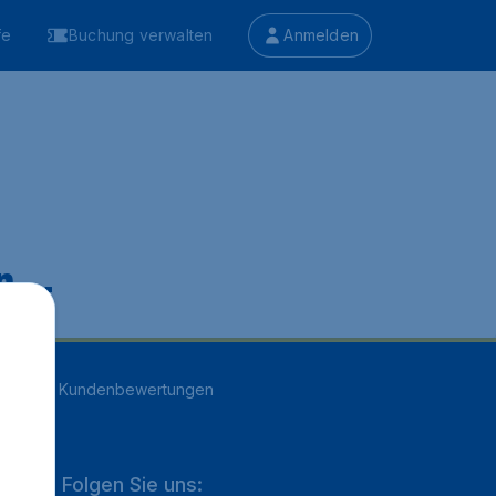
fe
Buchung verwalten
Anmelden
 ...
n
16707
Kundenbewertungen
Folgen Sie uns: