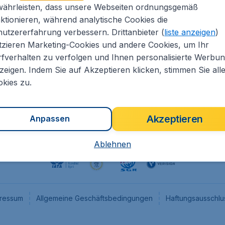
währleisten, dass unsere Webseiten ordnungsgemäß
eapTickets.de
CheapTickets.nl
ktionieren, während analytische Cookies die
he Informationen
CheapTickets.be
utzererfahrung verbessern. Drittanbieter (
liste anzeigen
)
um
CheapTickets.ch
tzieren Marketing-Cookies und andere Cookies, um Ihr
fverhalten zu verfolgen und Ihnen personalisierte Werbu
angebote
CheapTickets.sg
zeigen. Indem Sie auf Akzeptieren klicken, stimmen Sie all
programm
Flugladen.at
kies zu.
Akzeptieren
Anpassen
Ablehnen
ressum
Allgemeine Geschäftsbedingungen
Haftungsausschlu