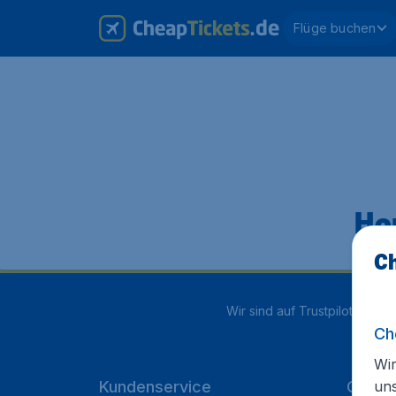
Flüge buchen
Hop
Ch
Wir sind auf Trustpilot mit
4.1
Ch
Wir
un
Kundenservice
Cheap