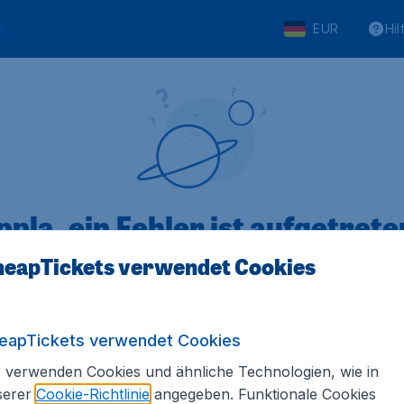
EUR
Hil
pla, ein Fehler ist aufgetreten
eapTickets verwendet Cookies
 von 5
bewertet
Auf Basis vo
eapTickets verwendet Cookies
 verwenden Cookies und ähnliche Technologien, wie in
serer
Cookie-Richtlinie
angegeben. Funktionale Cookies
Tickets.de
Internationale Webseiten