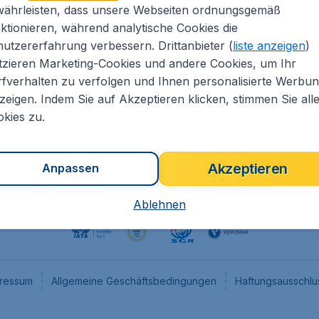
währleisten, dass unsere Webseiten ordnungsgemäß
eapTickets.de
CheapTickets.nl
ktionieren, während analytische Cookies die
he Informationen
CheapTickets.be
utzererfahrung verbessern. Drittanbieter (
liste anzeigen
)
um
CheapTickets.ch
tzieren Marketing-Cookies und andere Cookies, um Ihr
fverhalten zu verfolgen und Ihnen personalisierte Werbu
angebote
CheapTickets.sg
zeigen. Indem Sie auf Akzeptieren klicken, stimmen Sie all
programm
Flugladen.at
kies zu.
Akzeptieren
Anpassen
Ablehnen
ressum
Allgemeine Geschäftsbedingungen
Haftungsausschlu