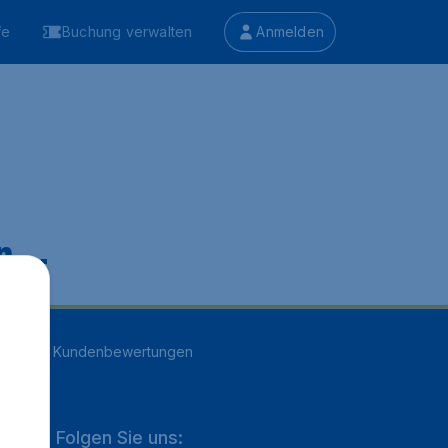
fe
Buchung verwalten
Anmelden
 ...
n
16707
Kundenbewertungen
Folgen Sie uns: