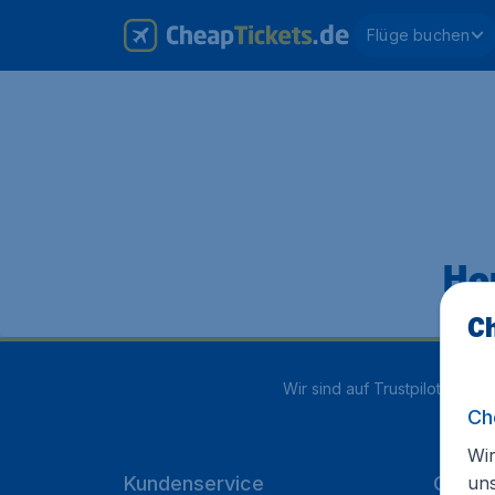
Flüge buchen
Hop
Ch
Wir sind auf Trustpilot mit
4.1
Ch
Wir
un
Kundenservice
Cheap