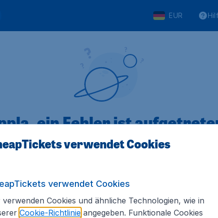
EUR
Hil
pla, ein Fehler ist aufgetreten
eapTickets verwendet Cookies
 von 5
bewertet
Auf Basis vo
eapTickets verwendet Cookies
 verwenden Cookies und ähnliche Technologien, wie in
serer
Cookie-Richtlinie
angegeben. Funktionale Cookies
Tickets.de
Internationale Webseiten