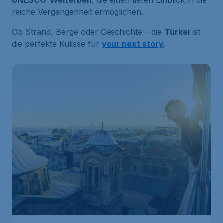
UNESCO-Welterben
, die einen tiefen Einblick in die
reiche Vergangenheit ermöglichen.
Ob Strand, Berge oder Geschichte – die
Türkei
ist
die perfekte Kulisse für
your next story
.
152
*
Istanbul
€
ab
Frankfurt
,
Flughafen Frankfurt
Abflug:
25 Sept.