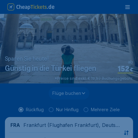
Sparen Sie heute!
ab
152
Günstig in die Türkei fliegen
€
*Preise sind exkl. € 19,99 Buchungsgebühr.
Flüge buchen
Rückflug
Nur Hinflug
Mehrere Ziele
Frankfurt (Flughafen Frankfurt), Deutsc
FRA
hland