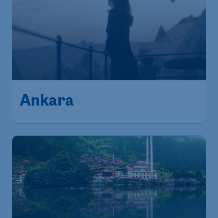
165
*
Ankara
€
ab
Frankfurt
,
Flughafen Frankfurt
Abflug:
14 Sept.
Ankara
,
Flughafen Ankara-
Ankunft:
20 Sept.
Esenboğa
Vor 1 Stunde gefunden
•
AJet