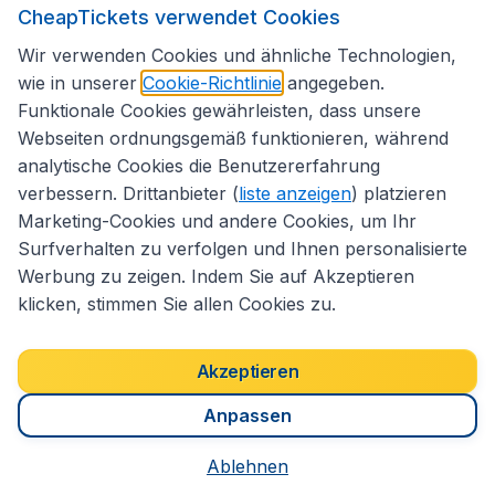
CheapTickets verwendet Cookies
Internationale Webseiten
Wir verwenden Cookies und ähnliche Technologien,
wie in unserer
Cookie-Richtlinie
angegeben.
Funktionale Cookies gewährleisten, dass unsere
Folgen Sie uns:
Webseiten ordnungsgemäß funktionieren, während
analytische Cookies die Benutzererfahrung
verbessern. Drittanbieter (
liste anzeigen
) platzieren
Marketing-Cookies und andere Cookies, um Ihr
Surfverhalten zu verfolgen und Ihnen personalisierte
Werbung zu zeigen. Indem Sie auf Akzeptieren
klicken, stimmen Sie allen Cookies zu.
Akzeptieren
Erklärung zur Zugänglichkeit
Impressum
Anpassen
Allgemeine Geschäftsbedingungen
Haftungsausschluss
Ablehnen
Cookies
Copyright © 2026