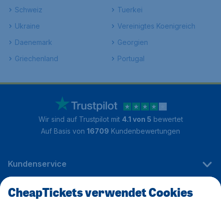
Schweiz
Tuerkei
Ukraine
Vereinigtes Koenigreich
Daenemark
Georgien
Griechenland
Portugal
Wir sind auf Trustpilot mit
4.1 von 5
bewertet
Auf Basis von
16709
Kundenbewertungen
Kundenservice
CheapTickets verwendet Cookies
CheapTickets.de