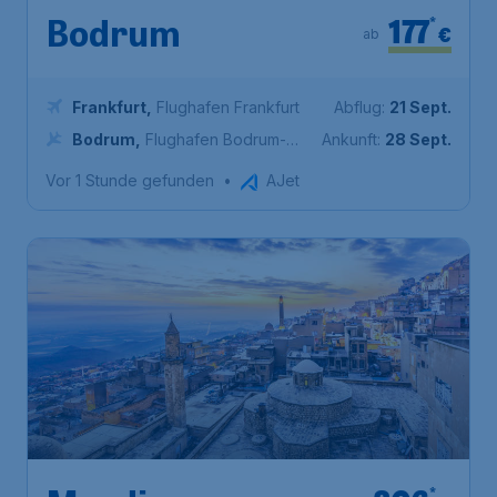
177
*
Bodrum
€
ab
Frankfurt
,
Flughafen Frankfurt
Abflug:
21 Sept.
Bodrum
,
Flughafen Bodrum-
Ankunft:
28 Sept.
Milas
Vor 1 Stunde gefunden
•
AJet
*