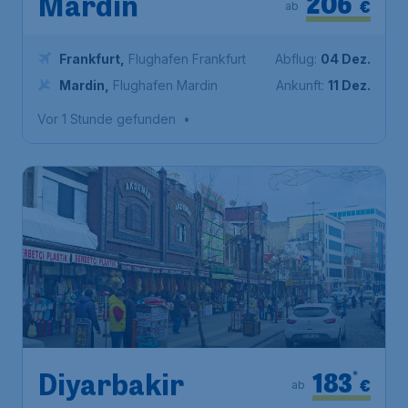
206
Mardin
€
ab
Frankfurt
,
Flughafen Frankfurt
Abflug:
04 Dez.
Mardin
,
Flughafen Mardin
Ankunft:
11 Dez.
Vor 1 Stunde gefunden
•
183
*
Diyarbakir
€
ab