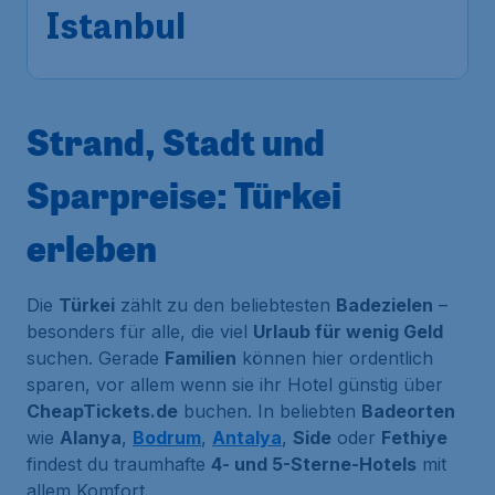
Istanbul
,
Flughafen Istanbul
Ankunft:
02 Okt.
Vor 1 Stunde gefunden
•
Tarom
Strand, Stadt und
Sparpreise: Türkei
erleben
Die
Türkei
zählt zu den beliebtesten
Badezielen
–
besonders für alle, die viel
Urlaub für wenig Geld
suchen. Gerade
Familien
können hier ordentlich
sparen, vor allem wenn sie ihr Hotel günstig über
CheapTickets.de
buchen. In beliebten
Badeorten
wie
Alanya
,
Bodrum
,
Antalya
,
Side
oder
Fethiye
findest du traumhafte
4- und 5-Sterne-Hotels
mit
allem Komfort.