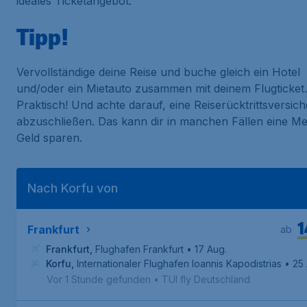
ideales Ticketangebot.
Tipp!
Vervollständige deine Reise und buche gleich ein Hotel
und/oder ein Mietauto zusammen mit deinem Flugticket.
Praktisch! Und achte darauf, eine Reiserücktrittsversic
abzuschließen. Das kann dir in manchen Fällen eine M
Geld sparen.
Nach Korfu von
1
Frankfurt
ab
Frankfurt
,
Flughafen Frankfurt
• 17 Aug.
Korfu
,
Internationaler Flughafen Ioannis Kapodistrias
• 25
Vor 1 Stunde gefunden
•
TUI fly Deutschland