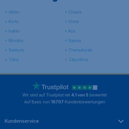
Athen
Chania
Korfu
Crete
Iraklio
Kos
Rhodos
Samos
Santorin
Thessaloniki
Thira
Zakynthos
Wir sind auf Trustpilot mit
4.1 von 5
bewertet
Auf Basis von
16707
Kundenbewertungen
Kundenservice