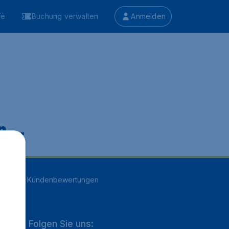
fe
Buchung verwalten
Anmelden
 ...
n
16707
Kundenbewertungen
Folgen Sie uns: