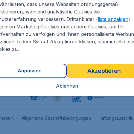
währleisten, dass unsere Webseiten ordnungsgemäß
eapTickets.de
CheapTickets.nl
ktionieren, während analytische Cookies die
he Informationen
CheapTickets.be
utzererfahrung verbessern. Drittanbieter (
liste anzeigen
)
um
CheapTickets.ch
tzieren Marketing-Cookies und andere Cookies, um Ihr
fverhalten zu verfolgen und Ihnen personalisierte Werbu
angebote
CheapTickets.sg
zeigen. Indem Sie auf Akzeptieren klicken, stimmen Sie all
programm
Flugladen.at
kies zu.
Akzeptieren
Anpassen
Ablehnen
ressum
Allgemeine Geschäftsbedingungen
Haftungsausschlu