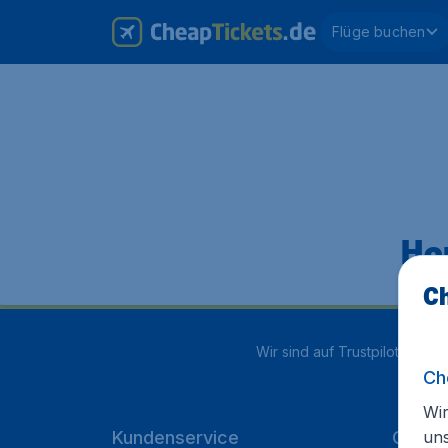
Flüge buchen
Hop
Ch
Wir sind auf Trustpilot mit
4.1
Ch
Wir
un
Kundenservice
Cheap