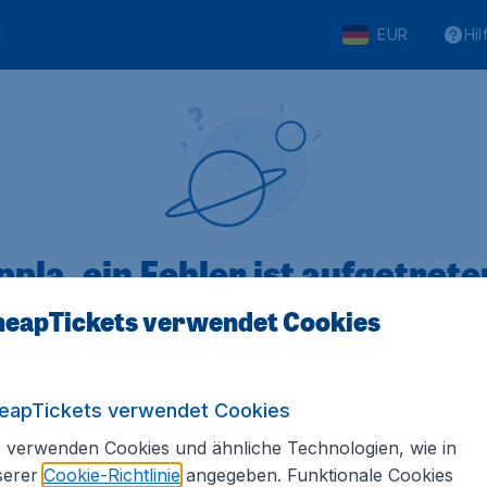
EUR
Hil
pla, ein Fehler ist aufgetreten
eapTickets verwendet Cookies
 von 5
bewertet
Auf Basis vo
eapTickets verwendet Cookies
 verwenden Cookies und ähnliche Technologien, wie in
serer
Cookie-Richtlinie
angegeben. Funktionale Cookies
Tickets.de
Internationale Webseiten