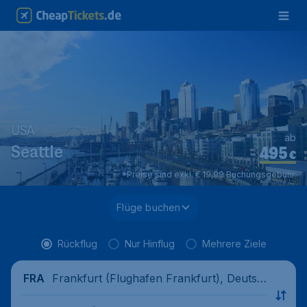
USA
ab
495
Seattle
€
*Preise sind exkl. € 19,99 Buchungsgebühr.
Flüge buchen
Rückflug
Nur Hinflug
Mehrere Ziele
Frankfurt (Flughafen Frankfurt), Deutsc
FRA
hland