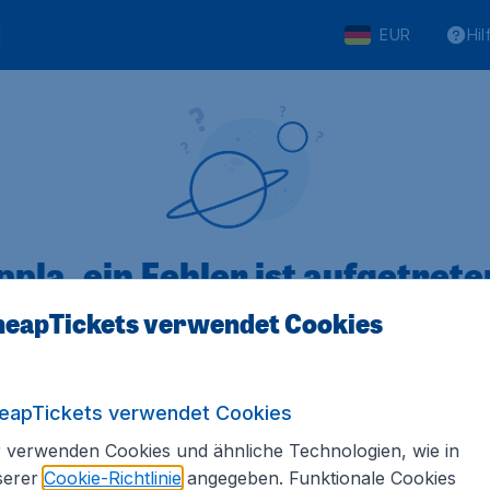
EUR
Hil
pla, ein Fehler ist aufgetreten
eapTickets verwendet Cookies
 von 5
bewertet
Auf Basis vo
eapTickets verwendet Cookies
 verwenden Cookies und ähnliche Technologien, wie in
serer
Cookie-Richtlinie
angegeben. Funktionale Cookies
Tickets.de
Internationale Webseiten