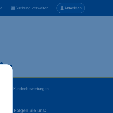
fe
Buchung verwalten
Anmelden
 ...
n
16707
Kundenbewertungen
Folgen Sie uns: