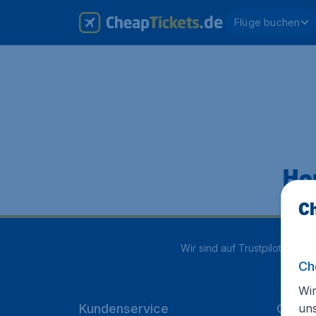
Flüge buchen
Hop
Ch
Wir sind auf Trustpilot mit
4.1
Ch
Wir
un
Kundenservice
Cheap