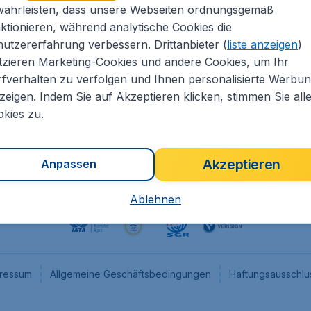
währleisten, dass unsere Webseiten ordnungsgemäß
eapTickets.de
CheapTickets.nl
ktionieren, während analytische Cookies die
he Informationen
CheapTickets.be
utzererfahrung verbessern. Drittanbieter (
liste anzeigen
)
um
CheapTickets.ch
tzieren Marketing-Cookies und andere Cookies, um Ihr
fverhalten zu verfolgen und Ihnen personalisierte Werbu
angebote
CheapTickets.sg
zeigen. Indem Sie auf Akzeptieren klicken, stimmen Sie all
programm
Flugladen.at
kies zu.
Akzeptieren
Anpassen
Ablehnen
ressum
Allgemeine Geschäftsbedingungen
Haftungsausschlu