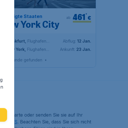
461
*
Vereinigte Staaten
€
ab
New York City
Frankfurt
,
Flughafen
Abflug:
12 Jan.
Frankfurt
New York
,
Flughafen
Ankunft:
23 Jan.
Newark
Vor 1 Stunde gefunden
•
ng
en
rdingkarte oder senden Sie sie auf Ihr
d
SWISS
. Beachten Sie, dass Sie sich nicht