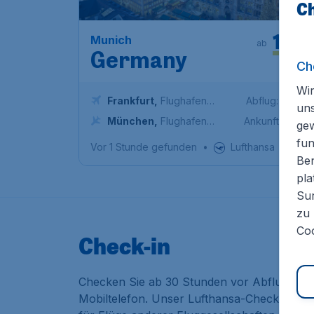
Ch
164
*
Munich
ab
Germany
Ch
Wir
Frankfurt
,
Flughafen
Abflug:
24 Okt
un
Frankfurt
München
,
Flughafen
Ankunft:
31 Okt
ge
München
fun
Vor 1 Stunde gefunden
•
Lufthansa
Ben
pla
Sur
zu 
Coo
Check-in
Checken Sie ab 30 Stunden vor Abflug online
Mobiltelefon. Unser Lufthansa-Check-in gilt 