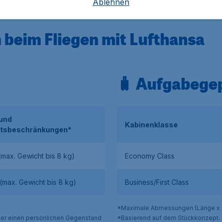
 Codeshare-Flüge mit Lufthansa-Nummern einchecken könne
Ablehnen
“ gekennzeichnet.
eim Fliegen mit Lufthansa
🧳 Aufgabege
 und
Kabinenklasse
tsbeschränkungen*
(max. Gewicht bis 8 kg)
Economy Class
(max. Gewicht bis 8 kg)
Business/First Class
*Maximale Abmessungen (Länge x Br
ier einen persönlichen Gegenstand
*Basierend auf dem Stückkonzept. 