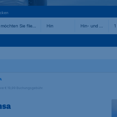
ecken
Hin
Hin- und Rü
1
ckflug
A
sive € 19,99 Buchungsgebühr.
nsa