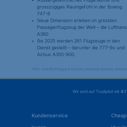
Aussergewöhnliches Flugerlebnis und
grosszügiges Raumgefühl in der Boeing
747-8
Neue Dimension erleben im grössten
Passagierflugzeug der Welt – die Lufthan
A380
Bis 2025 werden 261 Flugzeuge in den
Dienst gestellt – darunter die 777-9x und
Airbus A350-900.
*Hin- und Rückflug pro Person, inklusive Steuern, exklu
Wir sind auf Trustpilot mit
4.1
Kundenservice
Cheap