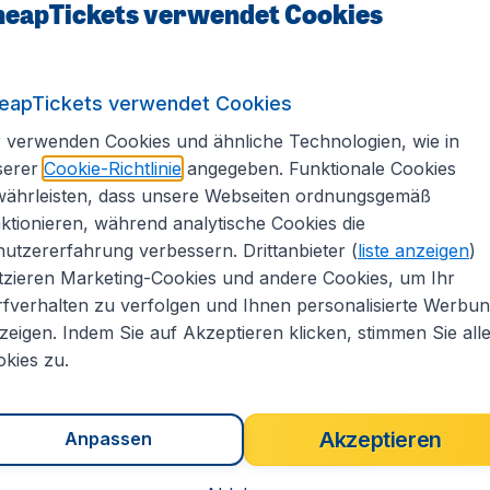
eapTickets verwendet Cookies
1.147
*
Japan
€
€
ab
Tokio
eapTickets verwendet Cookies
 verwenden Cookies und ähnliche Technologien, wie in
.
Frankfurt
,
Flughafen
Abflug:
12 Jan.
serer
Cookie-Richtlinie
angegeben. Funktionale Cookies
Frankfurt
.
Tokio
,
Flughafen Tokio-
Ankunft:
22 Jan.
währleisten, dass unsere Webseiten ordnungsgemäß
Haneda
ktionieren, während analytische Cookies die
Vor 1 Stunde gefunden
•
Lufthansa
utzererfahrung verbessern. Drittanbieter (
liste anzeigen
)
tzieren Marketing-Cookies und andere Cookies, um Ihr
fverhalten zu verfolgen und Ihnen personalisierte Werbu
zeigen. Indem Sie auf Akzeptieren klicken, stimmen Sie all
kies zu.
Akzeptieren
Anpassen
 ein, wählen Sie Ihren Sitzplatz und drucken Sie Ihre Boa
weltweit für alle Flüge von
Lufthansa
,
Austrian Airlines
un