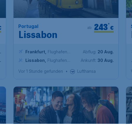
243
*
Portugal
€
€
ab
Lissabon
.
Frankfurt
,
Flughafen
Abflug:
20 Aug.
Frankfurt
.
Lissabon
,
Flughafen
Ankunft:
30 Aug.
Lissabon-Portela
Vor 1 Stunde gefunden
•
Lufthansa