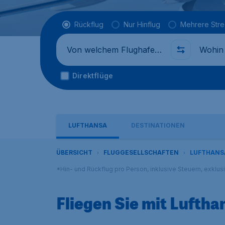
Flugtyp
Rückflug
Nur Hinflug
Mehrere Str
Abflug von
Wohin
Direktflüge
LUFTHANSA
DESTINATIONEN
ÜBERSICHT
FLUGGESELLSCHAFTEN
LUFTHANS
*Hin- und Rückflug pro Person, inklusive Steuern, exklu
Fliegen Sie mit Luftha