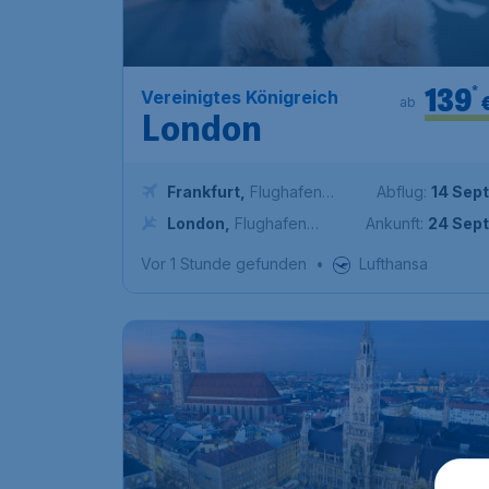
139
*
Vereinigtes Königreich
ab
London
Frankfurt
,
Flughafen
Abflug:
14 Sept
Frankfurt
London
,
Flughafen
Ankunft:
24 Sept
London Heathrow
Vor 1 Stunde gefunden
•
Lufthansa