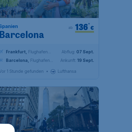
136
*
Spanien
€
ab
Barcelona
Frankfurt
,
Flughafen
Abflug:
07 Sept.
Frankfurt
Barcelona
,
Flughafen
Ankunft:
19 Sept.
Barcelona
Vor 1 Stunde gefunden
•
Lufthansa