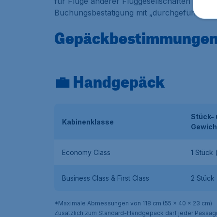
für Flüge anderer Fluggesellschaften oder
Buchungsbestätigung mit „durchgeführt von
Gepäckbestimmungen b
💼 Handgepäck
Stück-
Kabinenklasse
Gewich
Economy Class
1 Stück 
Business Class & First Class
2 Stück 
*Maximale Abmessungen von 118 cm (55 x 40 x 23 cm)
Zusätzlich zum Standard-Handgepäck darf jeder Passag