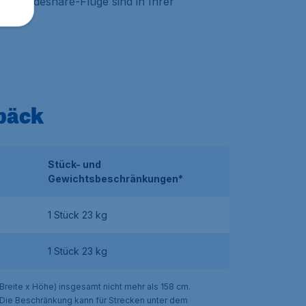
n. Codeshare-Flüge sind in Ihrer
päck
Stück- und
Gewichtsbeschränkungen*
1 Stück 23 kg
1 Stück 23 kg
eite x Höhe) insgesamt nicht mehr als 158 cm.
Die Beschränkung kann für Strecken unter dem