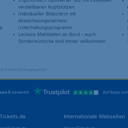
Ergonomisch optimierter Sitz mit individuell
verstellbaren Kopfstützen
Individueller Bildschirm mit
abwechslungsreichem
sa
Unterhaltungsprogramm
Leckere Mahlzeiten an Bord – auch
Sonderwünsche sind immer willkommen
sive € 19,99 Buchungsgebühr.
 von 5
bewertet
Auf Basis vo
Tickets.de
Internationale Webseiten