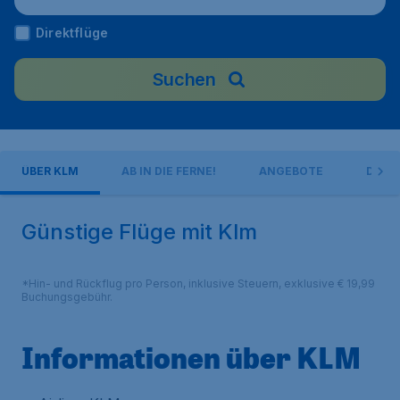
Direktflüge
Suchen
ÜBER KLM
AB IN DIE FERNE!
ANGEBOTE
DEST
Günstige Flüge mit Klm
*Hin- und Rückflug pro Person, inklusive Steuern, exklusive € 19,99
Buchungsgebühr.
Informationen über KLM