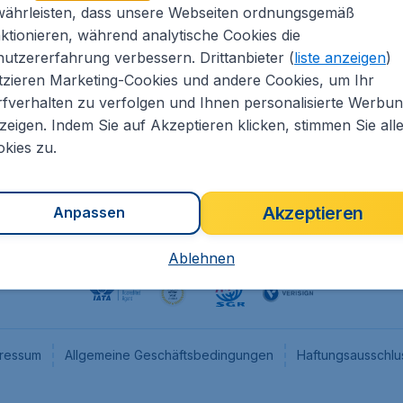
währleisten, dass unsere Webseiten ordnungsgemäß
eapTickets.de
CheapTickets.nl
ktionieren, während analytische Cookies die
he Informationen
CheapTickets.be
utzererfahrung verbessern. Drittanbieter (
liste anzeigen
)
um
CheapTickets.ch
tzieren Marketing-Cookies und andere Cookies, um Ihr
fverhalten zu verfolgen und Ihnen personalisierte Werbu
angebote
CheapTickets.sg
zeigen. Indem Sie auf Akzeptieren klicken, stimmen Sie all
programm
Flugladen.at
kies zu.
Akzeptieren
Anpassen
Ablehnen
ressum
Allgemeine Geschäftsbedingungen
Haftungsausschlu