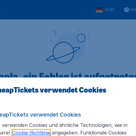
EUR
Hil
pla, ein Fehler ist aufgetreten
eapTickets verwendet Cookies
 von 5
bewertet
Auf Basis vo
eapTickets verwendet Cookies
 verwenden Cookies und ähnliche Technologien, wie in
serer
Cookie-Richtlinie
angegeben. Funktionale Cookies
Tickets.de
Internationale Webseiten