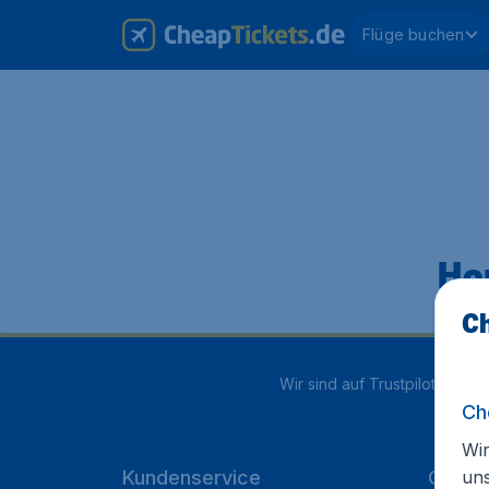
Flüge buchen
Hop
Ch
Wir sind auf Trustpilot mit
4.1
Ch
Wir
un
Kundenservice
Cheap