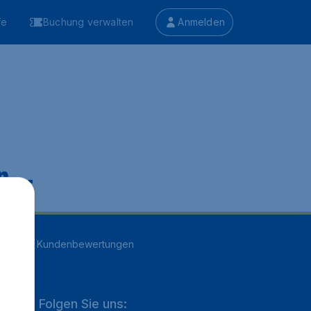
fe
Buchung verwalten
Anmelden
 ...
n
16707
Kundenbewertungen
Folgen Sie uns: