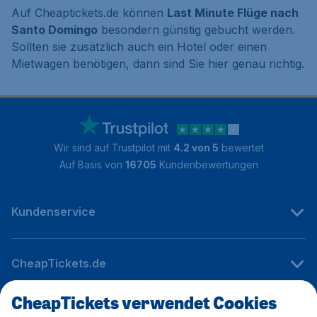
Auf Cheaptickets.de können
Last Minute Flüge nach
Santo Domingo
besondern günstig gebucht werden.
Sollten sie zusätzlich auch ein Hotel oder einen
Mietwagen benötigen, dann sind Sie hier genau richtig.
Wir sind auf Trustpilot mit
4.2 von 5
bewertet
Auf Basis von
16705
Kundenbewertungen
Kundenservice
CheapTickets.de
CheapTickets verwendet Cookies
Internationale Webseiten