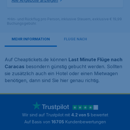
Alle Angebote anzeigen
*Hin- und Rückflug pro Person, inklusive Steuern, exklusive € 19,99
Buchungsgebühr.
MEHR INFORMATION
FLÜGE NACH
Auf Cheaptickets.de können
Last Minute Flüge nach
Caracas
besondern günstig gebucht werden. Sollten
sie zusätzlich auch ein Hotel oder einen Mietwagen
benötigen, dann sind Sie hier genau richtig.
Wir sind auf Trustpilot mit
4.2 von 5
bewertet
Auf Basis von
16705
Kundenbewertungen