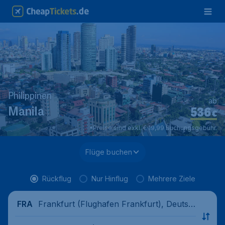
Philippinen
ab
536
Manila
€
*Preise sind exkl. € 19,99 Buchungsgebühr.
Flüge buchen
Rückflug
Nur Hinflug
Mehrere Ziele
Frankfurt (Flughafen Frankfurt), Deutsc
FRA
hland