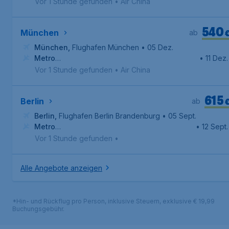
Manila
,
Internationaler Flughafen Ninoy Aquino
Vor 1 Stunde gefunden
•
Air China
540
München
ab
München
,
Flughafen München
• 05 Dez.
Metro
• 11 Dez.
Manila
,
Internationaler Flughafen Ninoy Aquino
Vor 1 Stunde gefunden
•
Air China
615
Berlin
ab
Berlin
,
Flughafen Berlin Brandenburg
• 05 Sept.
Metro
• 12 Sept.
Manila
,
Internationaler Flughafen Ninoy Aquino
Vor 1 Stunde gefunden
•
Alle Angebote anzeigen
*Hin- und Rückflug pro Person, inklusive Steuern, exklusive € 19,99
Buchungsgebühr.