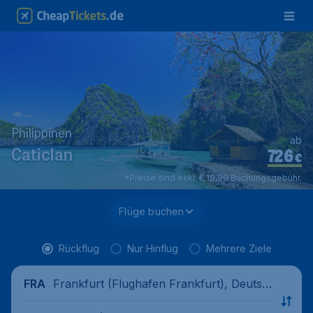
Philippinen
ab
726
Caticlan
€
*Preise sind exkl. € 19,99 Buchungsgebühr.
Flüge buchen
Rückflug
Nur Hinflug
Mehrere Ziele
Frankfurt (Flughafen Frankfurt), Deutsc
FRA
hland