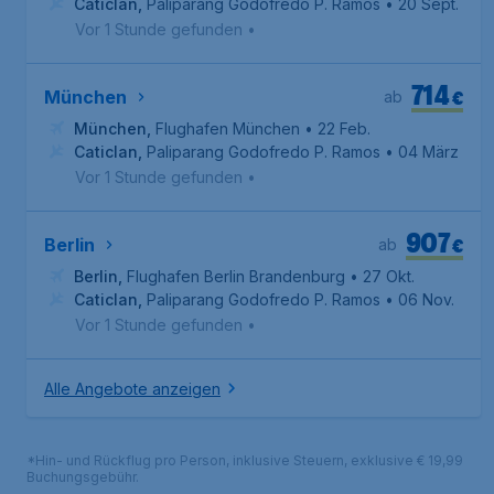
Caticlan
,
Paliparang Godofredo P. Ramos
• 20 Sept.
Vor 1 Stunde gefunden
•
714
€
München
ab
München
,
Flughafen München
• 22 Feb.
Caticlan
,
Paliparang Godofredo P. Ramos
• 04 März
Vor 1 Stunde gefunden
•
907
€
Berlin
ab
Berlin
,
Flughafen Berlin Brandenburg
• 27 Okt.
Caticlan
,
Paliparang Godofredo P. Ramos
• 06 Nov.
Vor 1 Stunde gefunden
•
Alle Angebote anzeigen
*Hin- und Rückflug pro Person, inklusive Steuern, exklusive € 19,99
Buchungsgebühr.