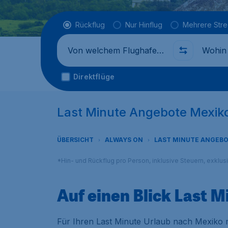
Flugtyp
Rückflug
Nur Hinflug
Mehrere Str
Abflug von
Wohin
Direktflüge
Last Minute Angebote Mexik
ÜBERSICHT
ALWAYS ON
LAST MINUTE ANGEB
*Hin- und Rückflug pro Person, inklusive Steuern, exklu
Auf einen Blick Last 
Für Ihren Last Minute Urlaub nach Mexiko m