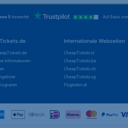
 von 5
bewertet
Auf Basis vo
Tickets.de
Internationale Webseiten
eapTickets.de
CheapTickets.nl
he Informationen
CheapTickets.be
um
CheapTickets.ch
angebote
CheapTickets.sg
programm
Flugladen.at