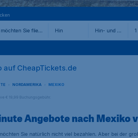
ecken
Hin
Hin- und Rü
1
ckflug
o auf CheapTickets.de
OTE
NORDAMERIKA
MEXIKO
sive € 19,99 Buchungsgebühr.
Minute Angebote nach Mexiko 
öchten Sie natürlich nicht viel bezahlen. Aber bei der gr