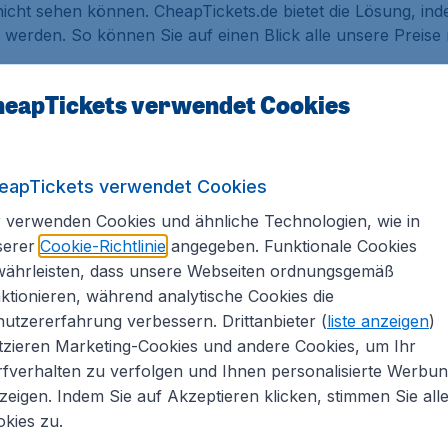
nicht sehen können. CheapTickets.de bietet die Lösung, ind
 werden. So können Sie auf einen Blick alle unsere Preise 
eapTickets verwendet Cookies
ach Mexiko buchen
gen von großen Fluggesellschaften wie
KLM
,
United Airline
eapTickets verwendet Cookies
e unsere Preise der Flüge nach Mexiko werden in einer übers
 verwenden Cookies und ähnliche Technologien, wie in
g entschieden haben können Sie zusätzliche Optionen ausw
serer
Cookie-Richtlinie
angegeben. Funktionale Cookies
ute Flug nach Mexiko bei Che
währleisten, dass unsere Webseiten ordnungsgemäß
ktionieren, während analytische Cookies die
utzererfahrung verbessern. Drittanbieter (
liste anzeigen
)
o buchen, können Sie sich sicher sein:
tzieren Marketing-Cookies und andere Cookies, um Ihr
fverhalten zu verfolgen und Ihnen personalisierte Werbu
zeigen. Indem Sie auf Akzeptieren klicken, stimmen Sie all
kompetenter und erfahrener Kundendienst zur Verfügung
kies zu.