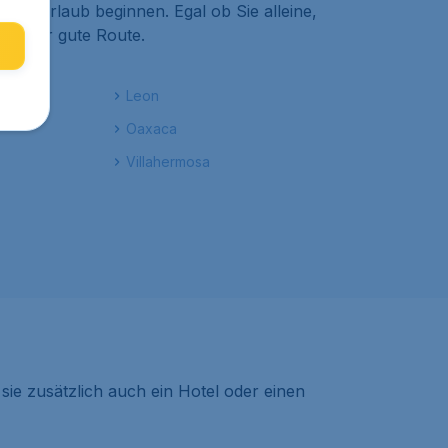
umurlaub beginnen. Egal ob Sie alleine,
ach der gute Route.
Leon
Oaxaca
Villahermosa
ie zusätzlich auch ein Hotel oder einen