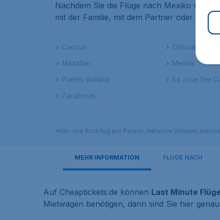
Nachdem Sie die Flüge nach Mexiko verglei
mit der Familie, mit dem Partner oder mit F
Cancun
Chihuahua
Mazatlan
Merida
Puerto Vallarta
Sa Jose Del C
Zacatecas
*Hin- und Rückflug pro Person, inklusive Steuern, exklu
MEHR INFORMATION
FLÜGE NACH
Auf Cheaptickets.de können
Last Minute Flüg
Mietwagen benötigen, dann sind Sie hier genau 