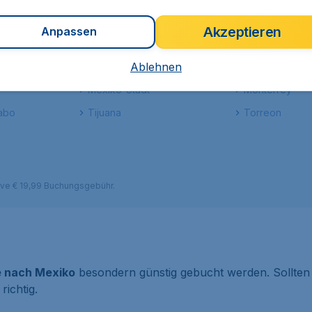
chen und gebucht haben, kann der Countdown zu Ihrem Tra
reunden reisen, CheapTickets.de hilft Ihnen bei der Suche n
Akzeptieren
Anpassen
Ablehnen
Huatulco
La Paz
Mexiko-Stadt
Monterrey
abo
Tijuana
Torreon
sive € 19,99 Buchungsgebühr.
e nach Mexiko
besondern günstig gebucht werden. Sollten s
richtig.