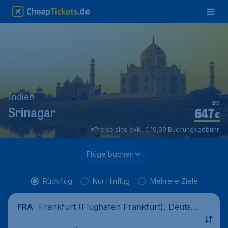
Indien
ab
647
Srinagar
€
*Preise sind exkl. € 19,99 Buchungsgebühr.
Flüge buchen
Rückflug
Nur Hinflug
Mehrere Ziele
Frankfurt (Flughafen Frankfurt), Deutsc
FRA
hland