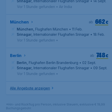
Srinagar
,
Internationaler Flughafen Srinagar
• 14 Sept.
Vor 1 Stunde gefunden
•
Air India
662
€
München
ab
München
,
Flughafen München
• 11 Feb.
Srinagar
,
Internationaler Flughafen Srinagar
• 18 Feb.
Vor 1 Stunde gefunden
•
748
€
Berlin
ab
Berlin
,
Flughafen Berlin Brandenburg
• 02 Sept.
Srinagar
,
Internationaler Flughafen Srinagar
• 09 Sept.
Vor 1 Stunde gefunden
•
Alle Angebote anzeigen
*Hin- und Rückflug pro Person, inklusive Steuern, exklusive € 19,99
Buchungsgebühr.