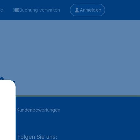
fe
Buchung verwalten
Anmelden
 ...
n
16709
Kundenbewertungen
Folgen Sie uns: