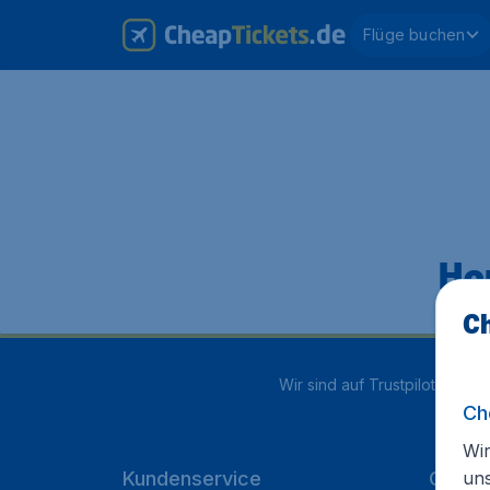
Flüge buchen
Hop
Ch
Wir sind auf Trustpilot mit
4.1
Ch
Wir
un
Kundenservice
Cheap