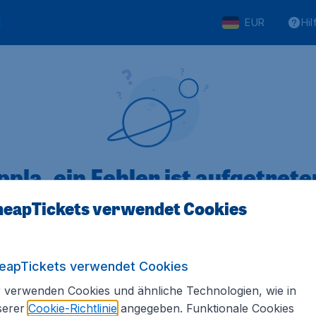
EUR
Hil
pla, ein Fehler ist aufgetreten
eapTickets verwendet Cookies
 von 5
bewertet
Auf Basis vo
eapTickets verwendet Cookies
 verwenden Cookies und ähnliche Technologien, wie in
serer
Cookie-Richtlinie
angegeben. Funktionale Cookies
Tickets.de
Internationale Webseiten