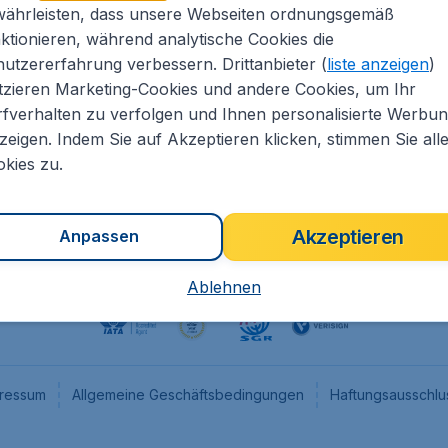
währleisten, dass unsere Webseiten ordnungsgemäß
eapTickets.de
CheapTickets.nl
ktionieren, während analytische Cookies die
he Informationen
CheapTickets.be
utzererfahrung verbessern. Drittanbieter (
liste anzeigen
)
um
CheapTickets.ch
tzieren Marketing-Cookies und andere Cookies, um Ihr
fverhalten zu verfolgen und Ihnen personalisierte Werbu
angebote
CheapTickets.sg
zeigen. Indem Sie auf Akzeptieren klicken, stimmen Sie all
programm
Flugladen.at
kies zu.
Akzeptieren
Anpassen
Ablehnen
ressum
Allgemeine Geschäftsbedingungen
Haftungsausschlu