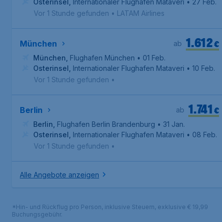
Osterinsel
,
Internationaler Flughafen Mataveri
• 27 Feb.
Vor 1 Stunde gefunden
•
LATAM Airlines
1.612
€
München
ab
München
,
Flughafen München
• 01 Feb.
Osterinsel
,
Internationaler Flughafen Mataveri
• 10 Feb.
Vor 1 Stunde gefunden
•
1.741
€
Berlin
ab
Berlin
,
Flughafen Berlin Brandenburg
• 31 Jan.
Osterinsel
,
Internationaler Flughafen Mataveri
• 08 Feb.
Vor 1 Stunde gefunden
•
Alle Angebote anzeigen
*Hin- und Rückflug pro Person, inklusive Steuern, exklusive € 19,99
Buchungsgebühr.