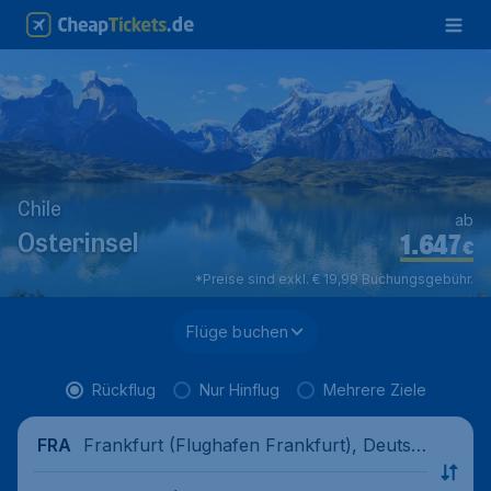
Chile
ab
1.647
Osterinsel
€
*Preise sind exkl. € 19,99 Buchungsgebühr.
Flüge buchen
Rückflug
Nur Hinflug
Mehrere Ziele
Frankfurt (Flughafen Frankfurt), Deutsc
FRA
hland