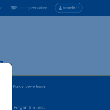
fe
Buchung verwalten
Anmelden
 ...
n
16707
Kundenbewertungen
Folgen Sie uns: