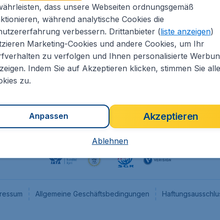
währleisten, dass unsere Webseiten ordnungsgemäß
eapTickets.de
CheapTickets.nl
ktionieren, während analytische Cookies die
he Informationen
CheapTickets.be
utzererfahrung verbessern. Drittanbieter (
liste anzeigen
)
um
CheapTickets.ch
tzieren Marketing-Cookies und andere Cookies, um Ihr
fverhalten zu verfolgen und Ihnen personalisierte Werbu
angebote
CheapTickets.sg
zeigen. Indem Sie auf Akzeptieren klicken, stimmen Sie all
programm
Flugladen.at
kies zu.
Akzeptieren
Anpassen
Ablehnen
ressum
Allgemeine Geschäftsbedingungen
Haftungsausschlu