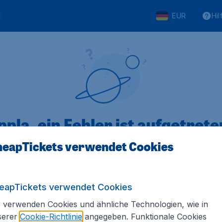
EUR
Hil
pla, ein Fehler ist aufgetreten
eapTickets verwendet Cookies
 von 5
bewertet
Auf Basis vo
eapTickets verwendet Cookies
 verwenden Cookies und ähnliche Technologien, wie in
serer
Cookie-Richtlinie
angegeben. Funktionale Cookies
Tickets.de
Internationale Webseiten