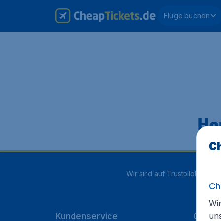
Flüge buchen
Hop
Ch
Wir sind auf Trustpilot mit
4.1
Ch
Wir
un
Kundenservice
Cheap