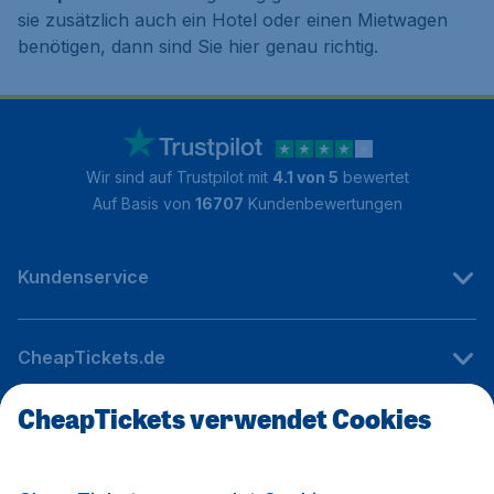
sie zusätzlich auch ein Hotel oder einen Mietwagen
benötigen, dann sind Sie hier genau richtig.
Wir sind auf Trustpilot mit
4.1 von 5
bewertet
Auf Basis von
16707
Kundenbewertungen
Kundenservice
CheapTickets.de
CheapTickets verwendet Cookies
Internationale Webseiten