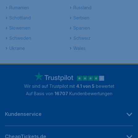
Rumanien
Russland
Schottland
Serbien
Slowenien
Spanien
Schweden
Schweiz
Ukraine
Wales
Wir sind auf Trustpilot mit
4.1 von 5
bewertet
Auf Basis von
16707
Kundenbewertungen
Kundenservice
CheapTickets.de