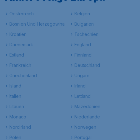
Oesterreich
Belgien
Bosnien Und Herzegowina
Bulgarien
Kroatien
Tschechien
Daenemark
England
Estland
Finnland
Frankreich
Deutschland
Griechenland
Ungarn
Island
Irland
Italien
Lettland
Litauen
Mazedonien
Monaco
Niederlande
Nordirland
Norwegen
Polen
Portugal