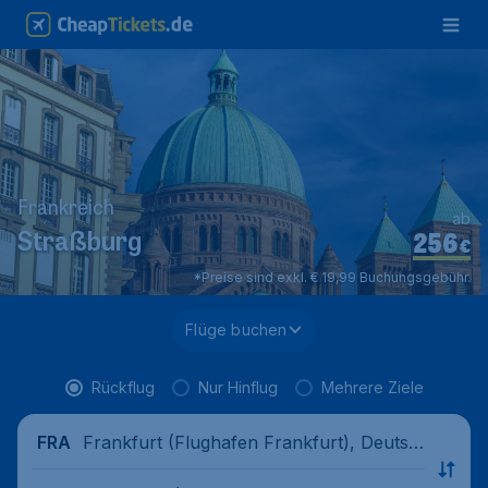
Frankreich
ab
256
Straßburg
€
*Preise sind exkl. € 19,99 Buchungsgebühr.
Flüge buchen
Rückflug
Nur Hinflug
Mehrere Ziele
Frankfurt (Flughafen Frankfurt), Deutsc
FRA
hland