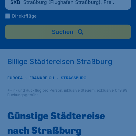
Straßburg (Flughafen Straßburg), Frank
SXB
reich
Direktflüge
Suchen
Billige Städtereisen Straßburg
EUROPA
FRANKREICH
STRASSBURG
*Hin- und Rückflug pro Person, inklusive Steuern, exklusive € 19,99
Buchungsgebühr.
Günstige Städtereise
nach Straßburg