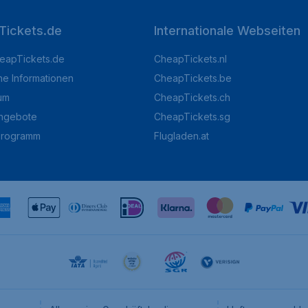
Tickets.de
Internationale Webseiten
eapTickets.de
CheapTickets.nl
he Informationen
CheapTickets.be
um
CheapTickets.ch
angebote
CheapTickets.sg
programm
Flugladen.at