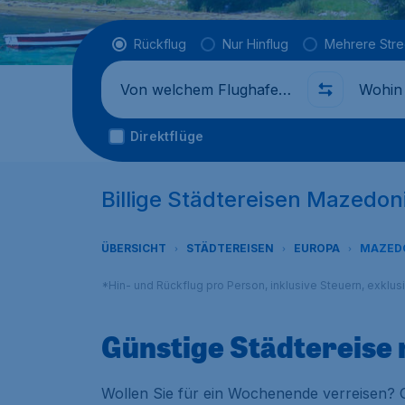
Flugtyp
Rückflug
Nur Hinflug
Mehrere Str
Abflug von
Wohin
Direktflüge
Billige Städtereisen Mazedon
ÜBERSICHT
STÄDTEREISEN
EUROPA
MAZED
*Hin- und Rückflug pro Person, inklusive Steuern, exklu
Günstige Städtereise
Wollen Sie für ein Wochenende verreisen? O