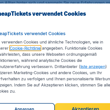
den Alltag hinter sich und sammeln Sie neue Erfahrungen mi
r besonderen Art?
eapTickets verwendet Cookies
ken mit CheapTickets.de
eapTickets verwendet Cookies
e buchen, auf CheapTickets.de finden Sie die gute Angebote
 oder eine Kutschfahrt durch Wien machen? Dann Buchen S
 verwenden Cookies und ähnliche Technologien, wie in
liegen, werden immer beliebter. Städte wie New York, Los
serer
Cookie-Richtlinie
angegeben. Funktionale Cookies
ere Kulturen und die Geschichte der Städte.
währleisten, dass unsere Webseiten ordnungsgemäß
ktionieren, während analytische Cookies die
h Mazedonien
utzererfahrung verbessern. Drittanbieter (
liste anzeigen
)
tzieren Marketing-Cookies und andere Cookies, um Ihr
esuchen möchten, bietet Ihnen CheapTickets.de die Option 
fverhalten zu verfolgen und Ihnen personalisierte Werbu
e angeben. Mit dem Flugpreisvergleich auf CheapTickets.de
zeigen. Indem Sie auf Akzeptieren klicken, stimmen Sie all
ske können Sie verschiedene Optionen wählen, damit Sie d
kies zu.
ie bestimmt günstige Flüge.
Akzeptieren
Anpassen