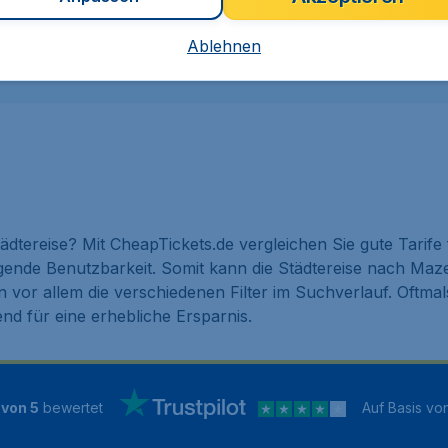
Ablehnen
sive € 19,99 Buchungsgebühr.
ädtereise? Mit CheapTickets.de vergleichen Sie gute Tarife
agende Benutzbarkeit. Somit kann die Städtereise nach Maz
 vor allem die verschiedenen Filter im Suchverlauf. Oftma
nd für eine erhebliche Ersparnis.
 von 5
bewertet
Auf Basis vo