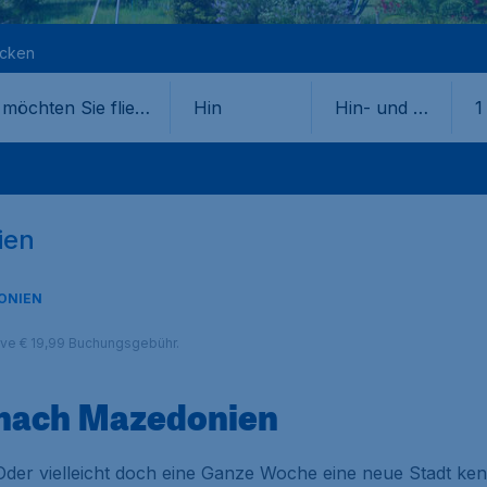
ecken
Hin
Hin- und Rü
1
ckflug
ien
ONIEN
sive € 19,99 Buchungsgebühr.
 nach Mazedonien
der vielleicht doch eine Ganze Woche eine neue Stadt ken