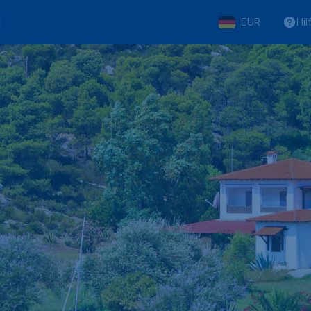
EUR
Hil