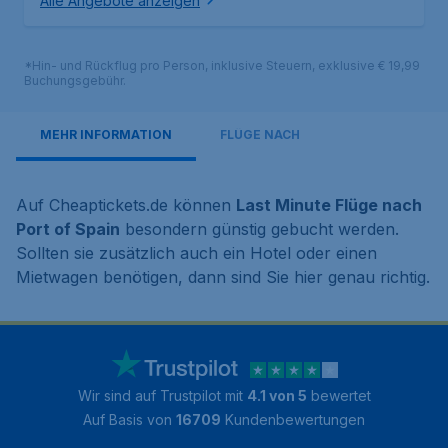
Alle Angebote anzeigen
*Hin- und Rückflug pro Person, inklusive Steuern, exklusive € 19,99
Buchungsgebühr.
MEHR INFORMATION
FLÜGE NACH
Auf Cheaptickets.de können
Last Minute Flüge nach
Port of Spain
besondern günstig gebucht werden.
Sollten sie zusätzlich auch ein Hotel oder einen
Mietwagen benötigen, dann sind Sie hier genau richtig.
Wir sind auf Trustpilot mit
4.1 von 5
bewertet
Auf Basis von
16709
Kundenbewertungen