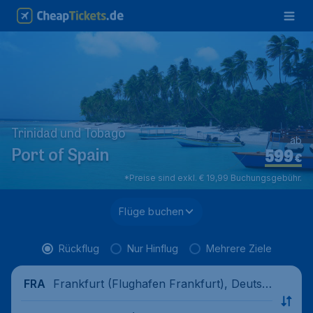
Trinidad und Tobago
ab
599
Port of Spain
€
*Preise sind exkl. € 19,99 Buchungsgebühr.
Flüge buchen
Rückflug
Nur Hinflug
Mehrere Ziele
Frankfurt (Flughafen Frankfurt), Deutsc
FRA
hland