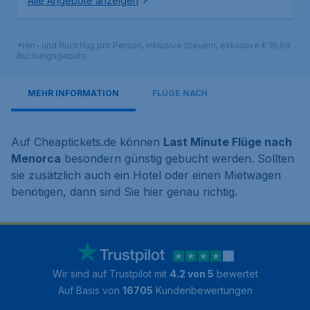
Alle Angebote anzeigen
*Hin- und Rückflug pro Person, inklusive Steuern, exklusive € 19,99
Buchungsgebühr.
MEHR INFORMATION
FLÜGE NACH
Auf Cheaptickets.de können
Last Minute Flüge nach
Menorca
besondern günstig gebucht werden. Sollten
sie zusätzlich auch ein Hotel oder einen Mietwagen
benötigen, dann sind Sie hier genau richtig.
Wir sind auf Trustpilot mit
4.2 von 5
bewertet
Auf Basis von
16705
Kundenbewertungen