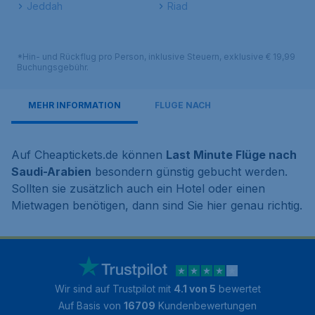
Jeddah
Riad
*Hin- und Rückflug pro Person, inklusive Steuern, exklusive € 19,99
Buchungsgebühr.
MEHR INFORMATION
FLÜGE NACH
Auf Cheaptickets.de können
Last Minute Flüge nach
Saudi-Arabien
besondern günstig gebucht werden.
Sollten sie zusätzlich auch ein Hotel oder einen
Mietwagen benötigen, dann sind Sie hier genau richtig.
Wir sind auf Trustpilot mit
4.1 von 5
bewertet
Auf Basis von
16709
Kundenbewertungen