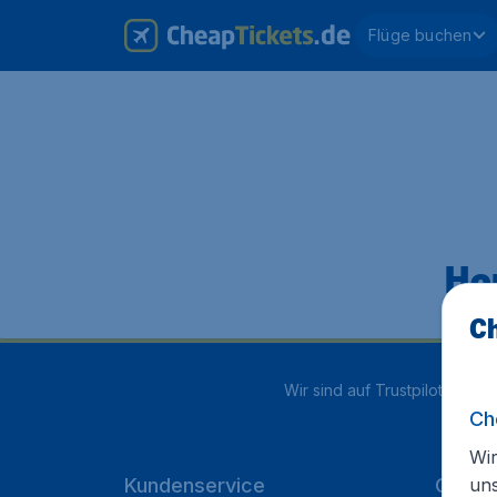
Flüge buchen
Hop
Ch
Wir sind auf Trustpilot mit
4.1
Ch
Wir
un
Kundenservice
Cheap