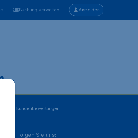
fe
Buchung verwalten
Anmelden
 ...
n
16707
Kundenbewertungen
Folgen Sie uns: