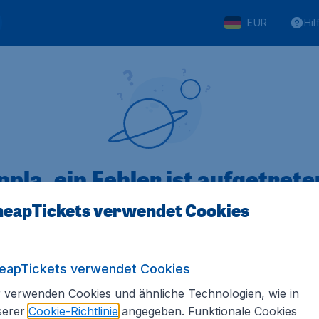
EUR
Hil
pla, ein Fehler ist aufgetreten
eapTickets verwendet Cookies
 von 5
bewertet
Auf Basis vo
eapTickets verwendet Cookies
 verwenden Cookies und ähnliche Technologien, wie in
serer
Cookie-Richtlinie
angegeben. Funktionale Cookies
Tickets.de
Internationale Webseiten