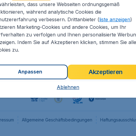
währleisten, dass unsere Webseiten ordnungsgemäß
eapTickets.de
CheapTickets.nl
ktionieren, während analytische Cookies die
he Informationen
CheapTickets.be
utzererfahrung verbessern. Drittanbieter (
liste anzeigen
)
um
CheapTickets.ch
tzieren Marketing-Cookies und andere Cookies, um Ihr
fverhalten zu verfolgen und Ihnen personalisierte Werbu
angebote
CheapTickets.sg
zeigen. Indem Sie auf Akzeptieren klicken, stimmen Sie all
programm
Flugladen.at
kies zu.
Akzeptieren
Anpassen
Ablehnen
ressum
Allgemeine Geschäftsbedingungen
Haftungsausschlu