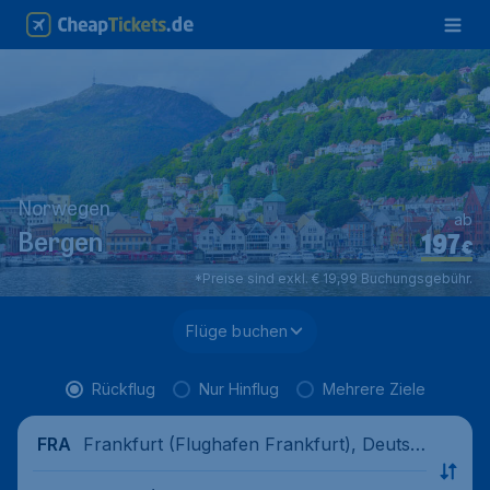
Norwegen
ab
197
Bergen
€
*Preise sind exkl. € 19,99 Buchungsgebühr.
Flüge buchen
Rückflug
Nur Hinflug
Mehrere Ziele
Frankfurt (Flughafen Frankfurt), Deutsc
FRA
hland