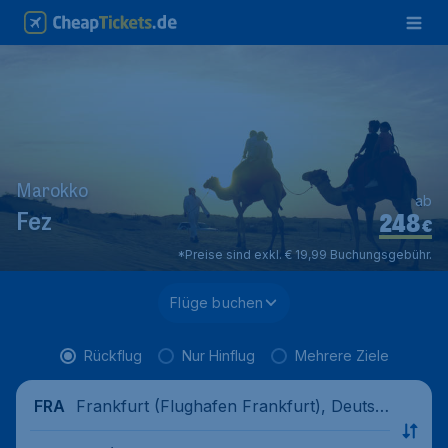
Marokko
ab
248
Fez
€
*Preise sind exkl. € 19,99 Buchungsgebühr.
Flüge buchen
Rückflug
Nur Hinflug
Mehrere Ziele
Frankfurt (Flughafen Frankfurt), Deutsc
FRA
hland