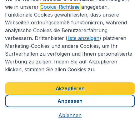
Internationale Webseiten
wie in unserer
Cookie-Richtlinie
angegeben.
Funktionale Cookies gewährleisten, dass unsere
Webseiten ordnungsgemäß funktionieren, während
Folgen Sie uns:
analytische Cookies die Benutzererfahrung
verbessern. Drittanbieter (
liste anzeigen
) platzieren
Marketing-Cookies und andere Cookies, um Ihr
Surfverhalten zu verfolgen und Ihnen personalisierte
Werbung zu zeigen. Indem Sie auf Akzeptieren
klicken, stimmen Sie allen Cookies zu.
Akzeptieren
Anpassen
Erklärung zur Zugänglichkeit
Impressum
Ablehnen
Allgemeine Geschäftsbedingungen
Haftungsausschluss
Cookies
Copyright © 2026