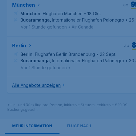
9
München
ab
München
,
Flughafen München
• 18 Okt.
Bucaramanga
,
Internationaler Flughafen Palonegro
• 26 
Vor 1 Stunde gefunden
•
Air Canada
8
Berlin
ab
Berlin
,
Flughafen Berlin Brandenburg
• 22 Sept.
Bucaramanga
,
Internationaler Flughafen Palonegro
• 30 
Vor 1 Stunde gefunden
•
Alle Angebote anzeigen
*Hin- und Rückflug pro Person, inklusive Steuern, exklusive € 19,99
Buchungsgebühr.
MEHR INFORMATION
FLÜGE NACH