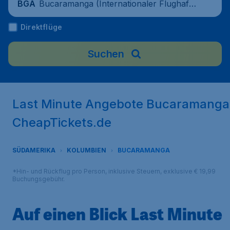
Bucaramanga (Internationaler Flughafen
BGA
Palonegro), Kolumbien
Direktflüge
Suchen
Last Minute Angebote Bucaramanga
CheapTickets.de
SÜDAMERIKA
KOLUMBIEN
BUCARAMANGA
*Hin- und Rückflug pro Person, inklusive Steuern, exklusive € 19,99
Buchungsgebühr.
Auf einen Blick Last Minute