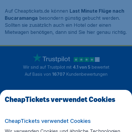
Auf Cheaptickets.de können
Last Minute Flüge nach
Bucaramanga
besondern günstig gebucht werden.
Sollten sie zusätzlich auch ein Hotel oder einen
Mietwagen benötigen, dann sind Sie hier genau richtig.
Wir sind auf Trustpilot mit
4.1 von 5
bewertet
Auf Basis von
16707
Kundenbewertungen
Kundenservice
CheapTickets verwendet Cookies
CheapTickets.de
CheapTickets verwendet Cookies
Wir verwenden Cookies und ähnliche Technologien,