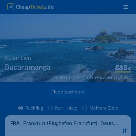
Kolumbien
ab
848
Bucaramanga
€
*Preise sind exkl. € 19,99 Buchungsgebühr.
Flüge buchen
Rückflug
Nur Hinflug
Mehrere Ziele
Frankfurt (Flughafen Frankfurt), Deutsc
FRA
hland