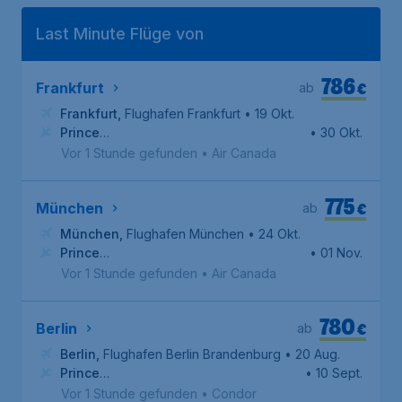
Last Minute Flüge von
786
€
Frankfurt
ab
Frankfurt
,
Flughafen Frankfurt
• 19 Okt.
Prince
• 30 Okt.
George
,
Flughafen Prince George
Vor 1 Stunde gefunden
•
Air Canada
775
€
München
ab
München
,
Flughafen München
• 24 Okt.
Prince
• 01 Nov.
George
,
Flughafen Prince George
Vor 1 Stunde gefunden
•
Air Canada
780
€
Berlin
ab
Berlin
,
Flughafen Berlin Brandenburg
• 20 Aug.
Prince
• 10 Sept.
George
,
Flughafen Prince George
Vor 1 Stunde gefunden
•
Condor