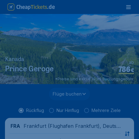
Kanada
ab
786
Prince Geroge
€
*Preise sind exkl. € 19,99 Buchungsgebühr.
Flüge buchen
Rückflug
Nur Hinflug
Mehrere Ziele
Frankfurt (Flughafen Frankfurt), Deutsc
FRA
hland