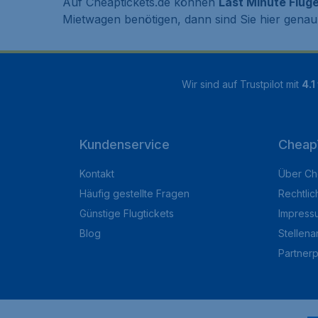
Auf Cheaptickets.de können
Last Minute Flüg
Mietwagen benötigen, dann sind Sie hier genau 
Wir sind auf Trustpilot mit
4.1
Kundenservice
Cheap
Kontakt
Über Ch
Häufig gestellte Fragen
Rechtlic
Günstige Flugtickets
Impress
Blog
Stellen
Partner