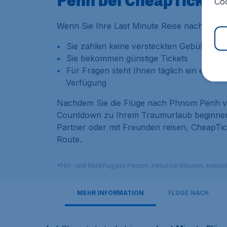
Coo
Wenn Sie Ihre Last Minute Reise nach Phno
Sie zahlen keine versteckten Gebühren
Sie bekommen günstige Tickets
Für Fragen steht Ihnen täglich ein ein k
Verfügung
Nachdem Sie die Flüge nach Phnom Penh v
Countdown zu Ihrem Traumurlaub beginnen. E
Partner oder mit Freunden reisen, CheapTick
Route.
*Hin- und Rückflug pro Person, inklusive Steuern, exklu
MEHR INFORMATION
FLÜGE NACH