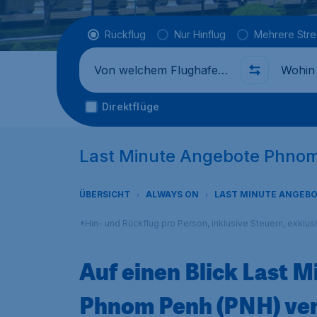
Flugtyp
Rückflug
Nur Hinflug
Mehrere Str
Abflug von
Wohin
Direktflüge
Last Minute Angebote Phnom
ÜBERSICHT
ALWAYS ON
LAST MINUTE ANGEB
*Hin- und Rückflug pro Person, inklusive Steuern, exklu
Auf einen Blick Last 
Phnom Penh (PNH) ve