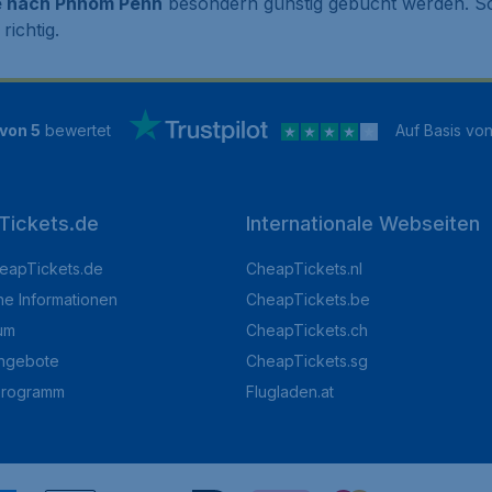
e nach Phnom Penh
besondern günstig gebucht werden. Soll
richtig.
 von 5
bewertet
Auf Basis vo
Tickets.de
Internationale Webseiten
eapTickets.de
CheapTickets.nl
he Informationen
CheapTickets.be
um
CheapTickets.ch
angebote
CheapTickets.sg
programm
Flugladen.at