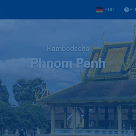
EUR
Hil
Kambodscha
Phnom Penh