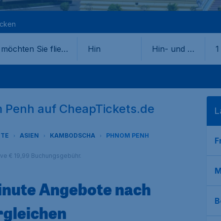
ecken
Hin
Hin- und Rü
1
ckflug
 Penh auf CheapTickets.de
L
OTE
ASIEN
KAMBODSCHA
PHNOM PENH
F
sive € 19,99 Buchungsgebühr.
M
Minute Angebote nach
B
rgleichen