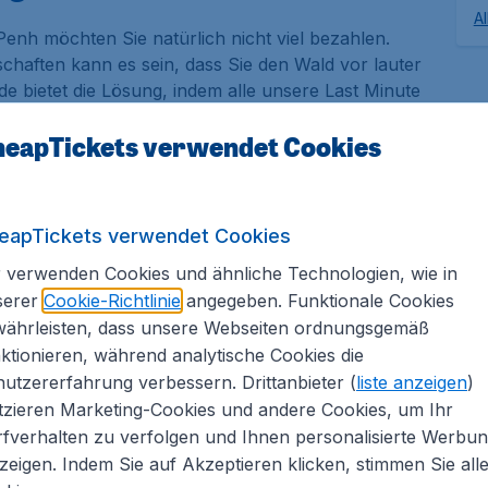
A
nh möchten Sie natürlich nicht viel bezahlen.
chaften kann es sein, dass Sie den Wald vor lauter
 bietet die Lösung, indem alle unsere Last Minute
 zusammengestellt werden. So können Sie auf einen
eapTickets verwendet Cookies
ichen und das günstige Last Minute Angebot buchen.
ach Phnom Penh buchen
eapTickets verwendet Cookies
gen von großen Fluggesellschaften wie
KLM
,
United
 verwenden Cookies und ähnliche Technologien, wie in
d
British Airways
auch Last Minute Flüge. Alle
serer
Cookie-Richtlinie
angegeben. Funktionale Cookies
den in einer übersichtlichen Liste dargestellt.
währleisten, dass unsere Webseiten ordnungsgemäß
 entschieden haben können Sie zusätzliche Optionen
ktionieren, während analytische Cookies die
!
utzererfahrung verbessern. Drittanbieter (
liste anzeigen
)
tzieren Marketing-Cookies und andere Cookies, um Ihr
ute Flug nach Phnom
fverhalten zu verfolgen und Ihnen personalisierte Werbu
zeigen. Indem Sie auf Akzeptieren klicken, stimmen Sie all
s.de buchen?