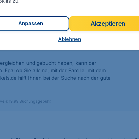
kies zu.
m Penh buchen, können Sie sich sicher sein:
Akzeptieren
Anpassen
Ablehnen
ompetenter und erfahrener Kundendienst zur
ergleichen und gebucht haben, kann der
gal ob Sie alleine, mit der Familie, mit dem
ets.de hilft Ihnen bei der Suche nach der gute
sive € 19,99 Buchungsgebühr.