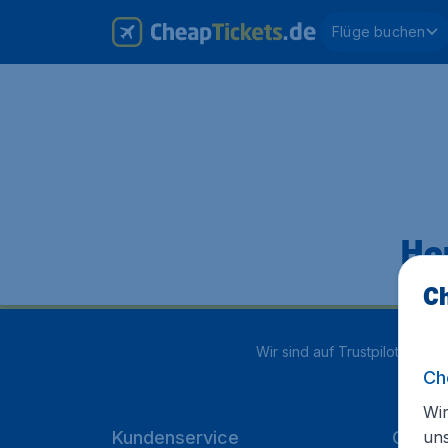
Flüge buchen
Hop
Ch
Wir sind auf Trustpilot mit
4.1
Ch
Wir
un
Kundenservice
Cheap