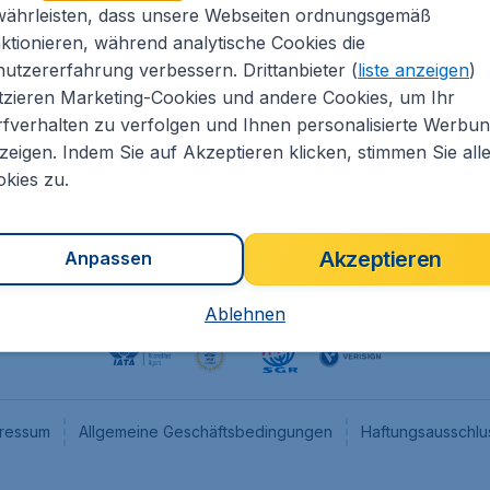
währleisten, dass unsere Webseiten ordnungsgemäß
eapTickets.de
CheapTickets.nl
ktionieren, während analytische Cookies die
he Informationen
CheapTickets.be
utzererfahrung verbessern. Drittanbieter (
liste anzeigen
)
um
CheapTickets.ch
tzieren Marketing-Cookies und andere Cookies, um Ihr
fverhalten zu verfolgen und Ihnen personalisierte Werbu
angebote
CheapTickets.sg
zeigen. Indem Sie auf Akzeptieren klicken, stimmen Sie all
programm
Flugladen.at
kies zu.
Akzeptieren
Anpassen
Ablehnen
ressum
Allgemeine Geschäftsbedingungen
Haftungsausschlu