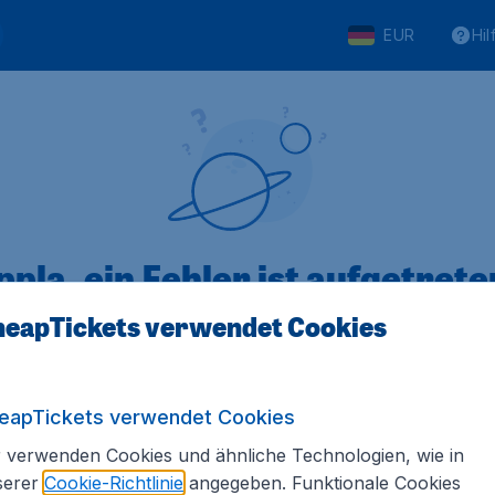
EUR
Hil
pla, ein Fehler ist aufgetreten
eapTickets verwendet Cookies
 von 5
bewertet
Auf Basis vo
eapTickets verwendet Cookies
 verwenden Cookies und ähnliche Technologien, wie in
serer
Cookie-Richtlinie
angegeben. Funktionale Cookies
Tickets.de
Internationale Webseiten