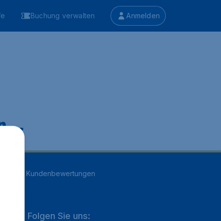
fe
Buchung verwalten
Anmelden
 ...
n
16707
Kundenbewertungen
Folgen Sie uns: