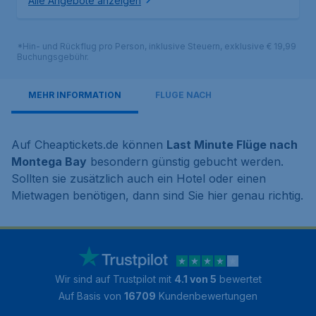
Alle Angebote anzeigen
*Hin- und Rückflug pro Person, inklusive Steuern, exklusive € 19,99
Buchungsgebühr.
MEHR INFORMATION
FLÜGE NACH
Auf Cheaptickets.de können
Last Minute Flüge nach
Montega Bay
besondern günstig gebucht werden.
Sollten sie zusätzlich auch ein Hotel oder einen
Mietwagen benötigen, dann sind Sie hier genau richtig.
Wir sind auf Trustpilot mit
4.1 von 5
bewertet
Auf Basis von
16709
Kundenbewertungen