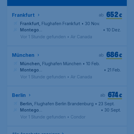
652
€
Frankfurt
ab
Frankfurt
,
Flughafen Frankfurt
• 30 Nov.
Montego
• 10 Dez.
Bay
,
Internationaler Flughafen Sangster
Vor 1 Stunde gefunden
•
Air Canada
686
€
München
ab
München
,
Flughafen München
• 10 Feb.
Montego
• 21 Feb.
Bay
,
Internationaler Flughafen Sangster
Vor 1 Stunde gefunden
•
Air Canada
674
€
Berlin
ab
Berlin
,
Flughafen Berlin Brandenburg
• 23 Sept.
Montego
• 30 Sept.
Bay
,
Internationaler Flughafen Sangster
Vor 1 Stunde gefunden
•
Condor