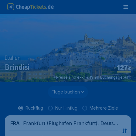
Italien
ab
127
Brindisi
€
*Preise sind exkl. € 19,99 Buchungsgebühr.
Flüge buchen
Rückflug
Nur Hinflug
Mehrere Ziele
Frankfurt (Flughafen Frankfurt), Deutsc
FRA
hland