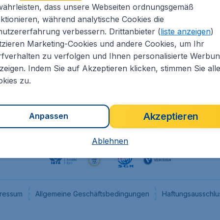
währleisten, dass unsere Webseiten ordnungsgemäß
eapTickets.de
CheapTickets.nl
ktionieren, während analytische Cookies die
he Informationen
CheapTickets.be
utzererfahrung verbessern. Drittanbieter (
liste anzeigen
)
um
CheapTickets.ch
tzieren Marketing-Cookies und andere Cookies, um Ihr
fverhalten zu verfolgen und Ihnen personalisierte Werbu
angebote
CheapTickets.sg
zeigen. Indem Sie auf Akzeptieren klicken, stimmen Sie all
programm
Flugladen.at
kies zu.
Akzeptieren
Anpassen
Ablehnen
ressum
Allgemeine Geschäftsbedingungen
Haftungsausschlu