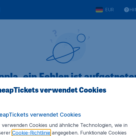
EUR
Hil
pla, ein Fehler ist aufgetreten
eapTickets verwendet Cookies
 von 5
bewertet
Auf Basis vo
eapTickets verwendet Cookies
 verwenden Cookies und ähnliche Technologien, wie in
serer
Cookie-Richtlinie
angegeben. Funktionale Cookies
Tickets.de
Internationale Webseiten