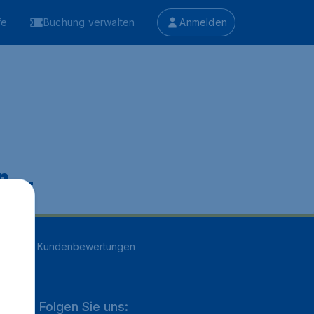
fe
Buchung verwalten
Anmelden
 ...
n
16707
Kundenbewertungen
Folgen Sie uns: