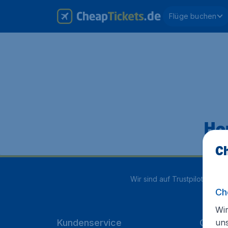
Flüge buchen
Hop
Ch
Wir sind auf Trustpilot mit
4.1
Ch
Wir
un
Kundenservice
Cheap