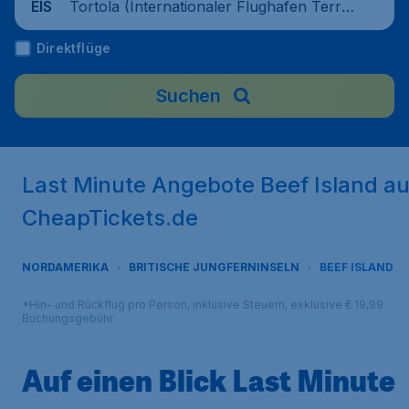
Tortola (Internationaler Flughafen Terra
EIS
nce B. Lettsome), Britische Jungferninsel
Direktflüge
n
Suchen
Last Minute Angebote Beef Island au
CheapTickets.de
NORDAMERIKA
BRITISCHE JUNGFERNINSELN
BEEF ISLAND
*Hin- und Rückflug pro Person, inklusive Steuern, exklusive € 19,99
Buchungsgebühr.
Auf einen Blick Last Minute