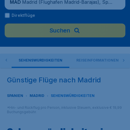
Madrid (Flughafen Madrid-Barajas), Spa
MAD
nien
Direktflüge
Suchen
IN
SEHENSWÜRDIGKEITEN
REISEINFORMATIONEN
Günstige Flüge nach Madrid
SPANIEN
MADRID
SEHENSWÜRDIGKEITEN
*Hin- und Rückflug pro Person, inklusive Steuern, exklusive € 19,99
Buchungsgebühr.