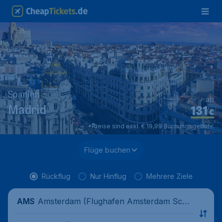
Spanien
ab
131
Madrid
€
*Preise sind exkl. € 19,99 Buchungsgebühr.
Flüge buchen
Rückflug
Nur Hinflug
Mehrere Ziele
Amsterdam (Flughafen Amsterdam Schi
AMS
phol), Niederlande