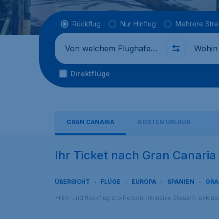
Flugtyp
Rückflug
Nur Hinflug
Mehrere Str
Abflug von
Wohin
Direktflüge
GRAN CANARIA
KOSTEN URLAUB
Ihr Ticket nach Gran Canaria
ÜBERSICHT
FLÜGE
EUROPA
SPANIEN
GRA
*Hin- und Rückflug pro Person, inklusive Steuern, exklu