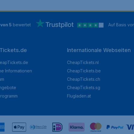
 von 5
bewertet
Auf Basis vo
Tickets.de
Internationale Webseiten
eapTickets.de
CheapTickets.nl
he Informationen
CheapTickets.be
um
CheapTickets.ch
angebote
CheapTickets.sg
programm
Flugladen.at