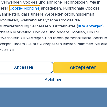
i San Nicolás de Tolentino werden zahlreiche
 verwenden Cookies und ähnliche Technologien, wie in
ußerdem der herrliche Palmen- und Tierpark
serer
Cookie-Richtlinie
angegeben. Funktionale Cookies
lie bietet.
währleisten, dass unsere Webseiten ordnungsgemäß
ktionieren, während analytische Cookies die
este und Musikveranstaltungen organisiert. Zum
utzererfahrung verbessern. Drittanbieter (
liste anzeigen
)
eval in vollen Zügen. Es gibt ein Opernfestival,
tzieren Marketing-Cookies und andere Cookies, um Ihr
tlichen Höhepunkt das
Gran Canaria Walking Festival
.
fverhalten zu verfolgen und Ihnen personalisierte Werbu
stypische Produkte und Souvenirs angeboten. In
zeigen. Indem Sie auf Akzeptieren klicken, stimmen Sie all
undern und bei Konzerten der Musik lauschen.
kies zu.
Akzeptieren
Anpassen
Ablehnen