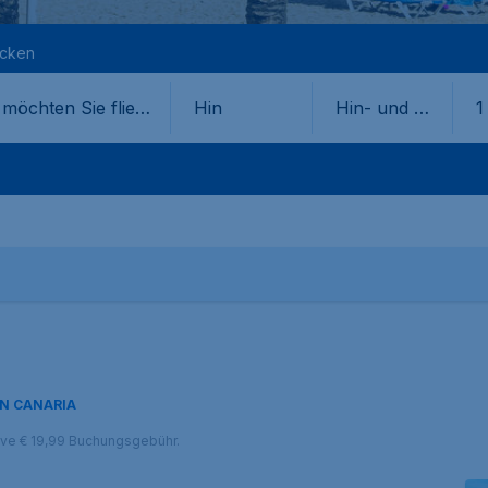
ecken
Hin
Hin- und Rü
1
ckflug
N CANARIA
sive € 19,99 Buchungsgebühr.