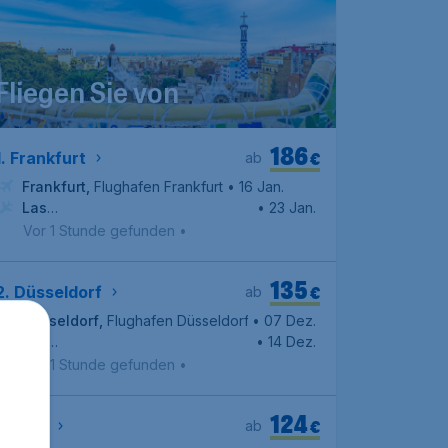
Fliegen Sie von
186
€
1. Frankfurt
ab
Frankfurt
,
Flughafen Frankfurt
• 16 Jan.
Las
• 23 Jan.
Palmas
,
Flughafen Gran Canaria
Vor 1 Stunde gefunden
•
135
€
2. Düsseldorf
ab
Düsseldorf
,
Flughafen Düsseldorf
• 07 Dez.
Las
• 14 Dez.
Palmas
,
Flughafen Gran Canaria
Vor 1 Stunde gefunden
•
124
€
3. Köln
ab