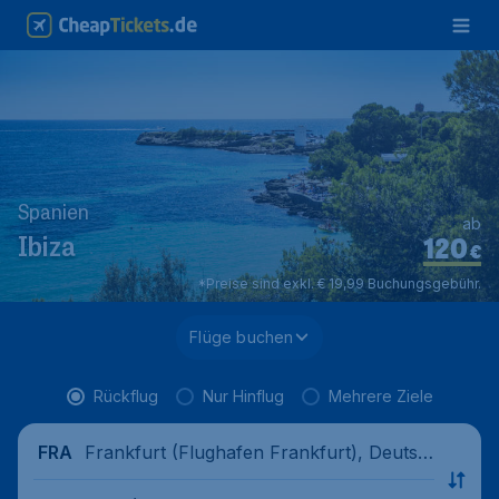
Spanien
ab
120
Ibiza
€
*Preise sind exkl. € 19,99 Buchungsgebühr.
Flüge buchen
Rückflug
Nur Hinflug
Mehrere Ziele
Frankfurt (Flughafen Frankfurt), Deutsc
FRA
hland