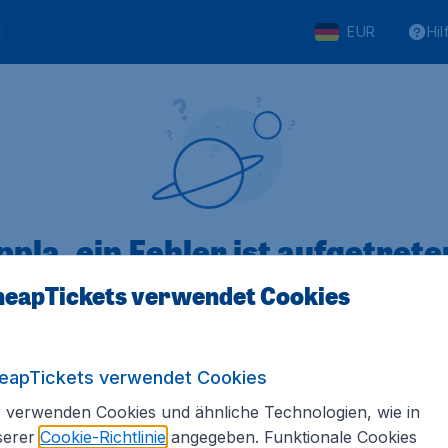
EUR
Hil
pla, ein Fehler ist aufgetreten
eapTickets verwendet Cookies
 von 5
bewertet
Auf Basis vo
eapTickets verwendet Cookies
 verwenden Cookies und ähnliche Technologien, wie in
serer
Cookie-Richtlinie
angegeben. Funktionale Cookies
Tickets.de
Internationale Webseiten