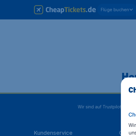
Flüge buchen
Hop
Ch
Wir sind auf Trustpilot mit
4.1
Ch
Wir
un
Kundenservice
Cheap