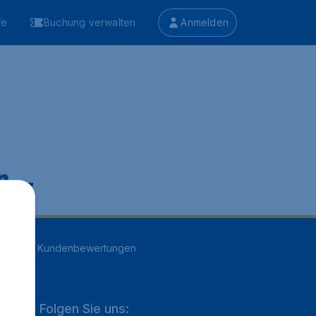
fe
Buchung verwalten
Anmelden
 ...
n
16707
Kundenbewertungen
Folgen Sie uns: