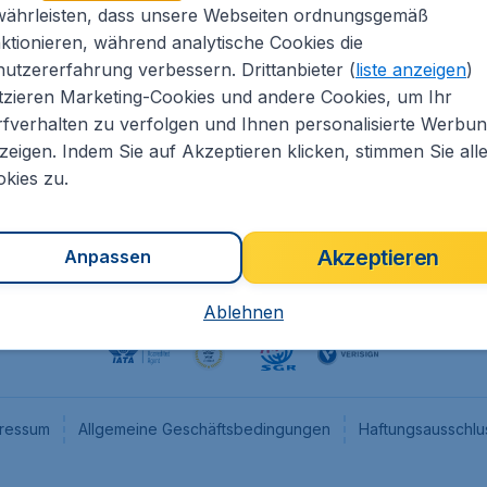
währleisten, dass unsere Webseiten ordnungsgemäß
eapTickets.de
CheapTickets.nl
ktionieren, während analytische Cookies die
he Informationen
CheapTickets.be
utzererfahrung verbessern. Drittanbieter (
liste anzeigen
)
um
CheapTickets.ch
tzieren Marketing-Cookies und andere Cookies, um Ihr
fverhalten zu verfolgen und Ihnen personalisierte Werbu
angebote
CheapTickets.sg
zeigen. Indem Sie auf Akzeptieren klicken, stimmen Sie all
programm
Flugladen.at
kies zu.
Akzeptieren
Anpassen
Ablehnen
ressum
Allgemeine Geschäftsbedingungen
Haftungsausschlu