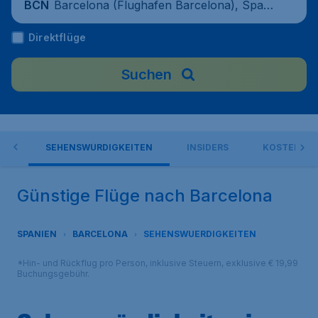
Barcelona (Flughafen Barcelona), Spani
BCN
en
Direktflüge
Suchen
IN
SEHENSWÜRDIGKEITEN
INSIDERS
KOSTEN UR
Günstige Flüge nach Barcelona
SPANIEN
BARCELONA
SEHENSWUERDIGKEITEN
*Hin- und Rückflug pro Person, inklusive Steuern, exklusive € 19,99
Buchungsgebühr.