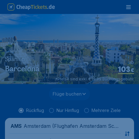
Spanien
ab
103
Barcelona
€
*Preise sind exkl. € 19,99 Buchungsgebühr.
Flüge buchen
Rückflug
Nur Hinflug
Mehrere Ziele
Amsterdam (Flughafen Amsterdam Schi
AMS
phol), Niederlande