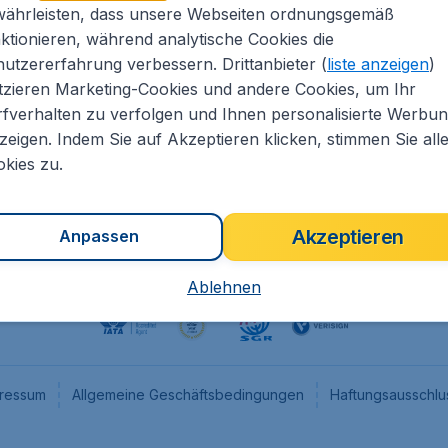
währleisten, dass unsere Webseiten ordnungsgemäß
eapTickets.de
CheapTickets.nl
ktionieren, während analytische Cookies die
he Informationen
CheapTickets.be
utzererfahrung verbessern. Drittanbieter (
liste anzeigen
)
um
CheapTickets.ch
tzieren Marketing-Cookies und andere Cookies, um Ihr
fverhalten zu verfolgen und Ihnen personalisierte Werbu
angebote
CheapTickets.sg
zeigen. Indem Sie auf Akzeptieren klicken, stimmen Sie all
programm
Flugladen.at
kies zu.
Akzeptieren
Anpassen
Ablehnen
ressum
Allgemeine Geschäftsbedingungen
Haftungsausschlu