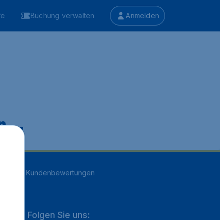
fe
Buchung verwalten
Anmelden
 ...
n
16709
Kundenbewertungen
Folgen Sie uns: