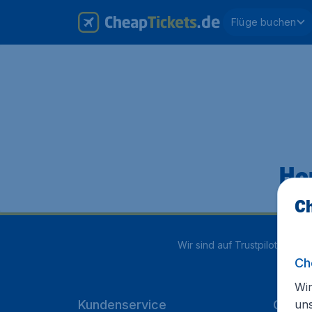
Flüge buchen
Hop
Ch
Wir sind auf Trustpilot mit
4.1
Ch
Wir
un
Kundenservice
Cheap