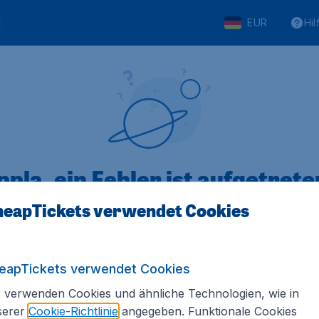
EUR
Hil
pla, ein Fehler ist aufgetreten
eapTickets verwendet Cookies
 von 5
bewertet
Auf Basis vo
eapTickets verwendet Cookies
 verwenden Cookies und ähnliche Technologien, wie in
serer
Cookie-Richtlinie
angegeben. Funktionale Cookies
Tickets.de
Internationale Webseiten