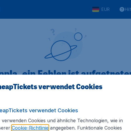
EUR
Hil
pla, ein Fehler ist aufgetreten
eapTickets verwendet Cookies
 von 5
bewertet
Auf Basis vo
eapTickets verwendet Cookies
 verwenden Cookies und ähnliche Technologien, wie in
serer
Cookie-Richtlinie
angegeben. Funktionale Cookies
Tickets.de
Internationale Webseiten