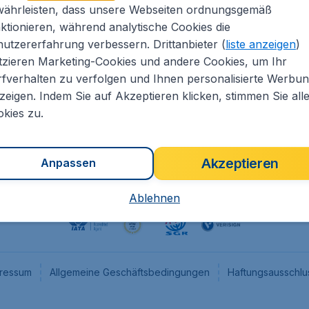
währleisten, dass unsere Webseiten ordnungsgemäß
eapTickets.de
CheapTickets.nl
ktionieren, während analytische Cookies die
he Informationen
CheapTickets.be
utzererfahrung verbessern. Drittanbieter (
liste anzeigen
)
um
CheapTickets.ch
tzieren Marketing-Cookies und andere Cookies, um Ihr
fverhalten zu verfolgen und Ihnen personalisierte Werbu
angebote
CheapTickets.sg
zeigen. Indem Sie auf Akzeptieren klicken, stimmen Sie all
programm
Flugladen.at
kies zu.
Akzeptieren
Anpassen
Ablehnen
ressum
Allgemeine Geschäftsbedingungen
Haftungsausschlu