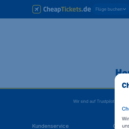
Flüge buchen
Hop
Ch
Wir sind auf Trustpilot mit
4.2
Ch
Wir
un
Kundenservice
Cheap