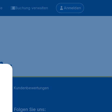
fe
Buchung verwalten
Anmelden
 ...
n
16705
Kundenbewertungen
Folgen Sie uns: