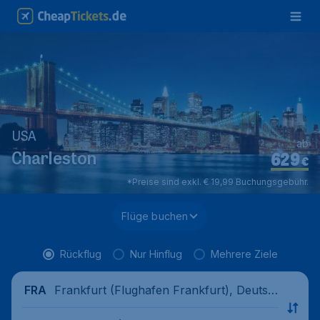
USA
ab
629
Charleston
€
*Preise sind exkl. € 19,99 Buchungsgebühr.
Flüge buchen
Rückflug
Nur Hinflug
Mehrere Ziele
Frankfurt (Flughafen Frankfurt), Deutsc
FRA
hland