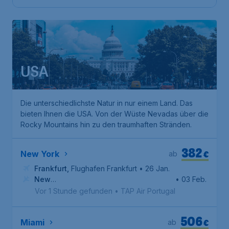
USA
Die unterschiedlichste Natur in nur einem Land. Das
bieten Ihnen die USA. Von der Wüste Nevadas über die
Rocky Mountains hin zu den traumhaften Stränden.
382
€
New York
ab
Frankfurt
,
Flughafen Frankfurt
• 26 Jan.
New
• 03 Feb.
York
,
Internationaler Flughafen John F. Kennedy
Vor 1 Stunde gefunden
•
TAP Air Portugal
506
€
Miami
ab