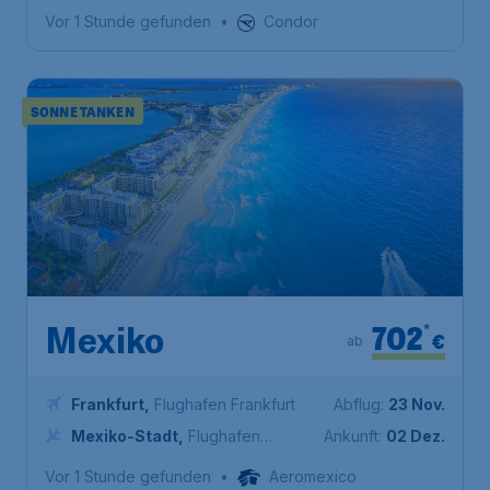
Pearson
Vor 1 Stunde gefunden
•
Condor
SONNE TANKEN
702
*
Mexiko
€
ab
Frankfurt
,
Flughafen Frankfurt
Abflug:
23 Nov.
Mexiko-Stadt
,
Flughafen
Ankunft:
02 Dez.
Mexiko-Stadt
Vor 1 Stunde gefunden
•
Aeromexico