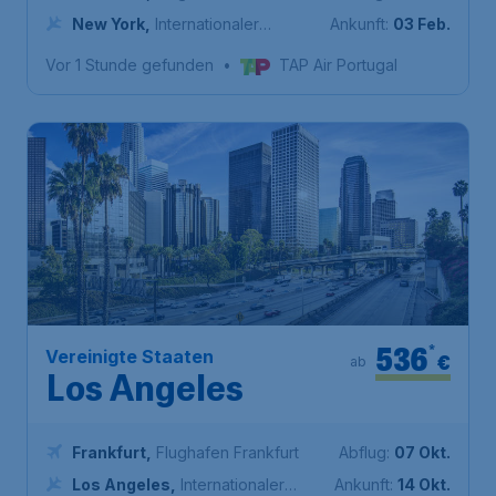
New York
,
Internationaler
Ankunft:
03 Feb.
Flughafen John F. Kennedy
Vor 1 Stunde gefunden
•
TAP Air Portugal
536
*
Vereinigte Staaten
€
ab
Los Angeles
Frankfurt
,
Flughafen Frankfurt
Abflug:
07 Okt.
Los Angeles
,
Internationaler
Ankunft:
14 Okt.