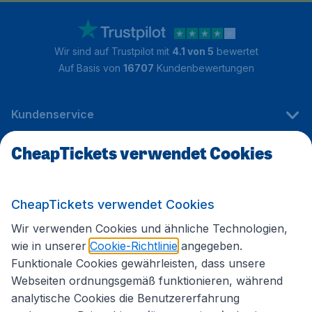
Wir sind auf Trustpilot mit
4.1 von 5
bewertet
Auf Basis von
16707
Kundenbewertungen
Kundenservice
CheapTickets verwendet Cookies
CheapTickets.de
CheapTickets verwendet Cookies
Internationale Webseiten
Wir verwenden Cookies und ähnliche Technologien,
wie in unserer
Cookie-Richtlinie
angegeben.
Funktionale Cookies gewährleisten, dass unsere
Folgen Sie uns:
Webseiten ordnungsgemäß funktionieren, während
analytische Cookies die Benutzererfahrung