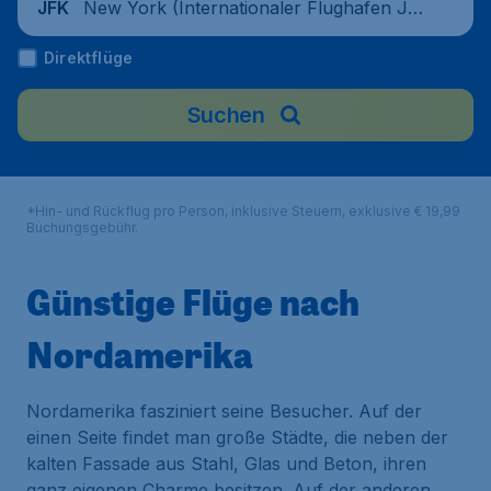
New York (Internationaler Flughafen Jo
JFK
hn F. Kennedy), Vereinigte Staaten
Direktflüge
Suchen
*Hin- und Rückflug pro Person, inklusive Steuern, exklusive € 19,99
Buchungsgebühr.
Günstige Flüge nach
Nordamerika
Nordamerika fasziniert seine Besucher. Auf der
einen Seite findet man große Städte, die neben der
kalten Fassade aus Stahl, Glas und Beton, ihren
ganz eigenen Charme besitzen. Auf der anderen