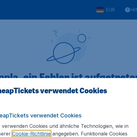
EUR
Hil
pla, ein Fehler ist aufgetreten
eapTickets verwendet Cookies
 von 5
bewertet
Auf Basis vo
eapTickets verwendet Cookies
 verwenden Cookies und ähnliche Technologien, wie in
serer
Cookie-Richtlinie
angegeben. Funktionale Cookies
Tickets.de
Internationale Webseiten