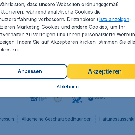
währleisten, dass unsere Webseiten ordnungsgemäß
eapTickets.de
CheapTickets.nl
ktionieren, während analytische Cookies die
he Informationen
CheapTickets.be
utzererfahrung verbessern. Drittanbieter (
liste anzeigen
)
um
CheapTickets.ch
tzieren Marketing-Cookies und andere Cookies, um Ihr
fverhalten zu verfolgen und Ihnen personalisierte Werbu
angebote
CheapTickets.sg
zeigen. Indem Sie auf Akzeptieren klicken, stimmen Sie all
programm
Flugladen.at
kies zu.
Akzeptieren
Anpassen
Ablehnen
ressum
Allgemeine Geschäftsbedingungen
Haftungsausschlu