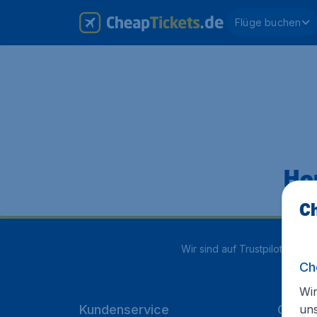
Flüge buchen
Hop
Ch
Wir sind auf Trustpilot mit
4.1
Ch
Wir
un
Kundenservice
Cheap