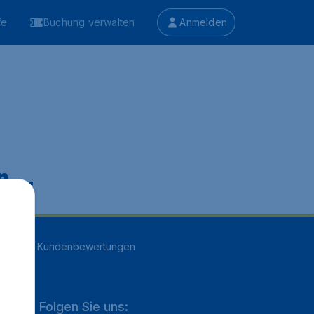
fe
Buchung verwalten
Anmelden
 ...
n
16707
Kundenbewertungen
Folgen Sie uns: