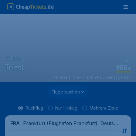
Italien
ab
196
Triest
€
*Preise sind exkl. € 19,99 Buchungsgebühr.
Flüge buchen
Rückflug
Nur Hinflug
Mehrere Ziele
Frankfurt (Flughafen Frankfurt), Deutsc
FRA
hland